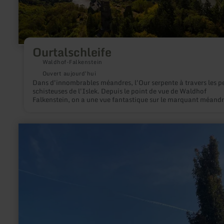
Ourtalschleife
Waldhof-Falkenstein
Ouvert aujourd'hui
Dans d'innombrables méandres, l'Our serpente à travers les p
schisteuses de l'Islek. Depuis le point de vue de Waldhof
Falkenstein, on a une vue fantastique sur le marquant méandr
la vallée de l'Our avec le château Falkenstein.
en
savoir
plus
sur
:
Römisches
Weihedenkmal