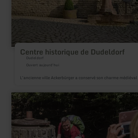
Centre historique de Dudeldorf
Dudeldorf
Ouvert aujourd'hui
L'ancienne ville Ackerbürger a conservé son charme médiéval
en
savoir
plus
sur
:
Strotzbüscher
Quelle