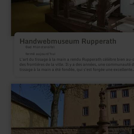
Handwebmuseum Rupperath
Bad Münstereifel
fermé aujourd'hui
L'art du tissage à la main a rendu Rupperath célèbre bien au-
des frontières de la ville. Il y a des années, une communauté 
tissage à la main a été fondée, qui s'est forgée une excellente
réputation. Dans les salles du musée, le rouet tourne encore et
métier à tisser cliquette. Du tissé à la main, du plus petit cad
vêtement liturgique, est fabriqué ici selon l'ancien art.
en
savoir
plus
sur
:
Centre
historique
de
Dudeldorf