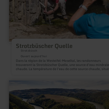
Strotzbüscher Quelle
Strotzbüsch
Ouvert aujourd'hui
Dans la région de la Westeifel-Moseltal, les randonneurs
trouveront la Strotzbüscher Quelle, une source d'eau minérale
chaude. La température de l'eau de cette source chaude, situé
dans la vallée de l'Ueßbach, avoisine les 20°C. Elle est égale
très appréciée des enfants.
en
savoir
plus
sur
:
Ourtalschleife