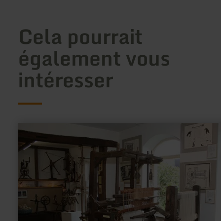
Cela pourrait
également vous
intéresser
en
savoir
plus
sur
:
Handwebmuseum
Rupperath