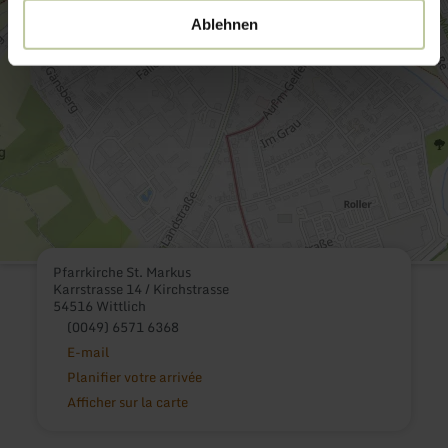
Ablehnen
Pfarrkirche St. Markus
Karrstrasse 14 / Kirchstrasse
54516 Wittlich
(0049) 6571 6368
E-mail
Planifier votre arrivée
Afficher sur la carte