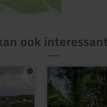
kan ook interessant
meer
informatie
over:
ADAC-
Radservice-
Station
Hellenthal