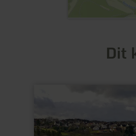
Dit 
meer
informatie
over:
Ortsgemeinde
Münk