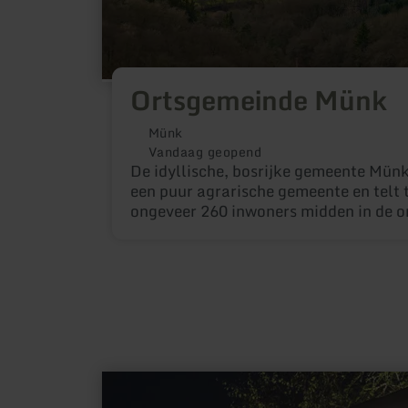
Ortsgemeinde Münk
Münk
Vandaag geopend
De idyllische, bosrijke gemeente Mün
een puur agrarische gemeente en telt
ongeveer 260 inwoners midden in de 
natuur. De wijk raakt de twee beekje
Eschbach. Het kenmerkende centrum 
is onbetwist de kleine kapel die in 17
gebouwd ter ere van St. Hubertus.
meer
informatie
over: