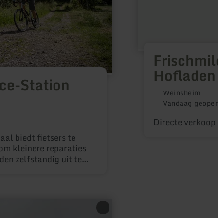
Frischmi
Hofladen
ce-Station
Weinsheim
Vandaag geope
Directe verkoop 
al biedt fietsers te
 om kleinere reparaties
n zelfstandig uit te
egreerde luchtpomp en
 snel weer veilig mobiel