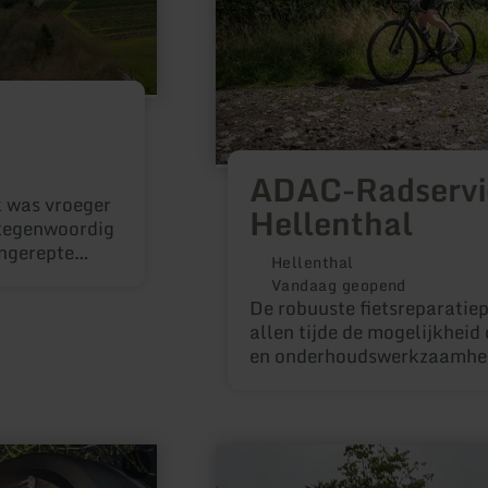
ADAC-Radservi
k was vroeger
Hellenthal
 tegenwoordig
ongerepte
Hellenthal
s Mimbach en
Vandaag geopend
van het dorp
De robuuste fietsreparatiepa
58 werd
allen tijde de mogelijkheid
en onderhoudswerkzaamhede
voeren en dankzij de geïnt
veelzijdige gereedschapsset
te zijn.
meer
informatie
over: