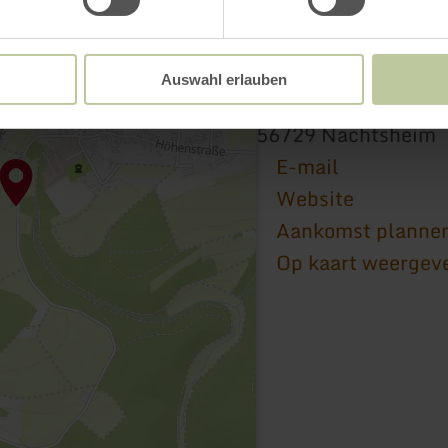
Auswahl erlauben
Ortsgemeinde Nach
56729 Nachtsheim
E-mail
Website
Aankomst planne
Op kaart weergev