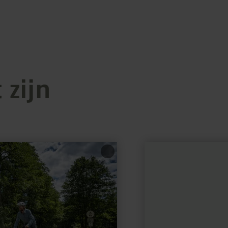
 zijn
meer
informatie
over:
Frischmilch
Automat
und
Hofladen