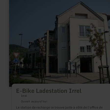
en
savoir
plus
sur
:
E-
Bike
Ladestation
Irrel
E-Bike Ladestation Irrel
Irrel
Ouvert aujourd'hui
La station de recharge se trouve juste à côté de l'office de