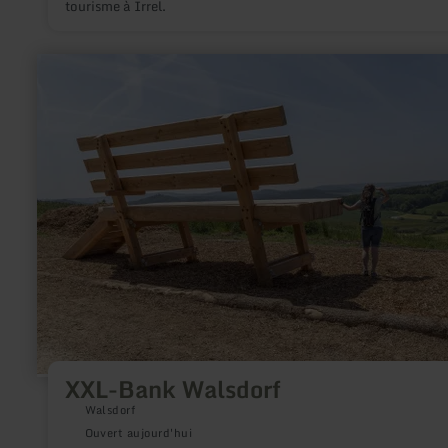
tourisme à Irrel.
en
savoir
plus
sur
:
XXL-
Bank
Walsdorf
XXL-Bank Walsdorf
Walsdorf
Ouvert aujourd'hui