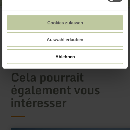
Ortsgemeinde Nachtsheim
56729 Nachtsheim
E-mail
Cookies zulassen
Site web
Planifier votre arrivée
Auswahl erlauben
Afficher sur la carte
Ablehnen
Cela pourrait
également vous
intéresser