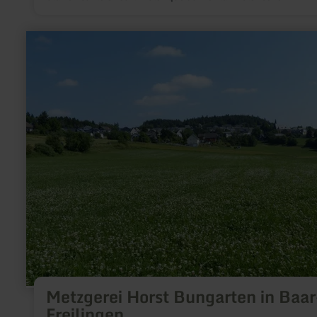
en
savoir
plus
sur
:
Metzgerei
Horst
Bungarten
in
Baar-
Freilingen
Metzgerei Horst Bungarten in Baar
Freilingen