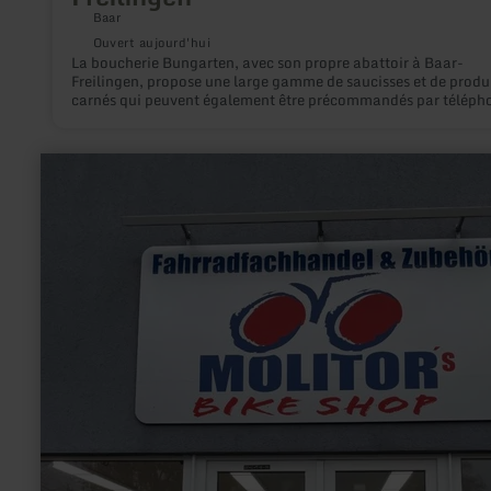
Baar
Ouvert aujourd'hui
La boucherie Bungarten, avec son propre abattoir à Baar-
Freilingen, propose une large gamme de saucisses et de produ
carnés qui peuvent également être précommandés par téléph
Veuillez appeler le: 02656-8337 pour connaître les horaires
d'ouverture de la boucherie.
en
savoir
plus
sur
:
Molitor's
Bike
Shop