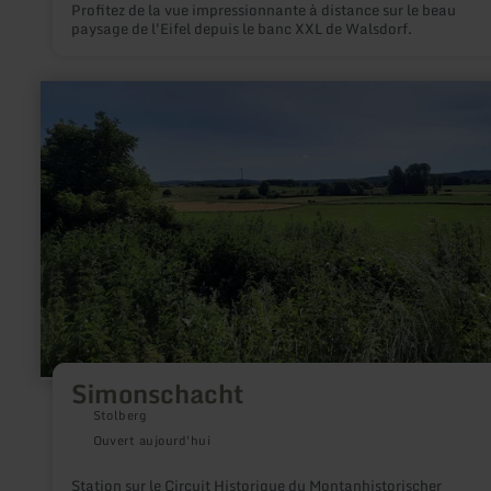
Profitez de la vue impressionnante à distance sur le beau
paysage de l'Eifel depuis le banc XXL de Walsdorf.
en
savoir
plus
sur
:
Simonschacht
Simonschacht
Stolberg
Ouvert aujourd'hui
Station sur le Circuit Historique du Montanhistorischer