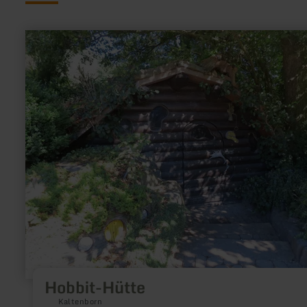
meer
informatie
over:
Hobbit-
Hütte
Hobbit-Hütte
Kaltenborn