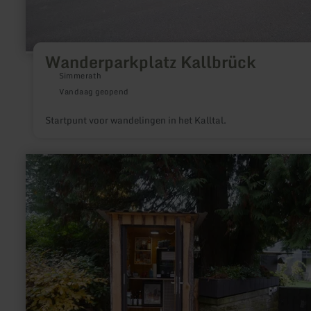
Wanderparkplatz Kallbrück
Simmerath
Vandaag geopend
Startpunt voor wandelingen in het Kalltal.
meer
informatie
over:
Winkelen
Landhuis
Eichelseifen