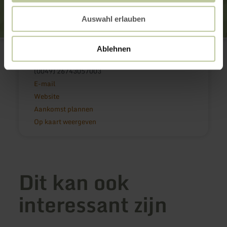
Auswahl erlauben
Ortsgemeinde Bad Bertrich
Ablehnen
Kurfürstenstr. 32
56864 Bad Bertrich
(0049) 26743057003
E-mail
Website
Aankomst plannen
Op kaart weergeven
Dit kan ook
interessant zijn