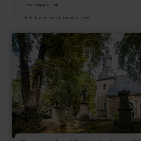
Vandaag geopend
Hobbit hut met een bijzondere sfeer
meer
informatie
over:
Roetgen
ohne
Kirche:
der
lange
Weg
zum
Gottesdienst