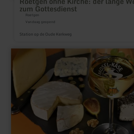
Roetgen ohne Kirche: der lange W
zum Gottesdienst
Roetgen
Vandaag geopend
Station op de Oude Kerkweg
meer
informatie
over:
Mosel-
Käse-
Event