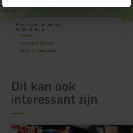
Rundweg Schlangenberg
52223 Stolberg
Website
Aankomst plannen
Op kaart weergeven
Dit kan ook
interessant zijn
meer
informatie