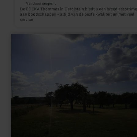
Vandaag geopend
De EDEKA Thömmes in Gerolstein biedt u een breed assortime
aan boodschappen - altijd van de beste kwaliteit en met veel
service
meer
informatie
over:
Wohnmobil
Stellplätze
Obstwiese
Idesheim