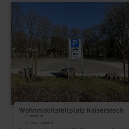
meer
informatie
over:
Wohnmobilstellplatz
Kaisersesch
Wohnmobilstellplatz Kaisersesch
Kaisersesch
Vandaag geopend