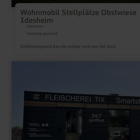
Wohnmobil Stellplätze Obstwiese
Idesheim
Idesheim
Vandaag geopend
Eifelboomgaard aan de rustige rand van het dorp
meer
informatie
over:
Einkaufscontainer
Tix