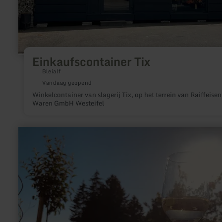
Einkaufscontainer Tix
Bleialf
Vandaag geopend
Winkelcontainer van slagerij Tix, op het terrein van Raiffeisen
Waren GmbH Westeifel
meer
informatie
over:
Weinhandel
mit
Lagerverkauf