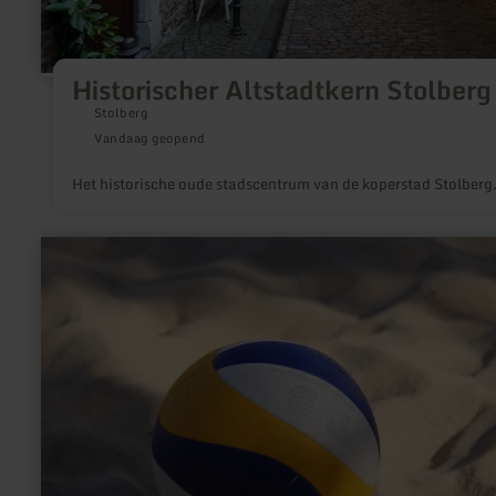
Historischer Altstadtkern Stolberg
Stolberg
Vandaag geopend
Het historische oude stadscentrum van de koperstad Stolberg
meer
informatie
over:
Beachvolleyball
-
Kronenburger
See