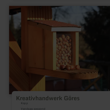
wegenbouwkunst van de Romeinen zichtbaar en tastbaar.
meer
informatie
over:
Kreativhandwerk
Göres
Kreativhandwerk Göres
Kopp
Vandaag geopend