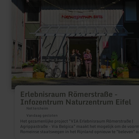
over:
Erlebnisraum
Römerstraße
-
Infozentrum
Naturzentrum
Eifel
Erlebnisraum Römerstraße -
Infozentrum Naturzentrum Eifel
Nettersheim
Vandaag gesloten
Het gezamenlijke project "VIA Erlebnisraum Römerstraße |
Agrippastraße - Via Belgica" maakt het mogelijk om de voor
Romeinse staatswegen in het Rijnland opnieuw te "beleven" o
fiets- en wandelroute. Opgravingen en reconstructies maken 