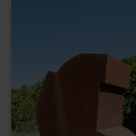
over:
Skulpturengarten
|
Kunststiftung
Bernhard
Müller-
Feyen