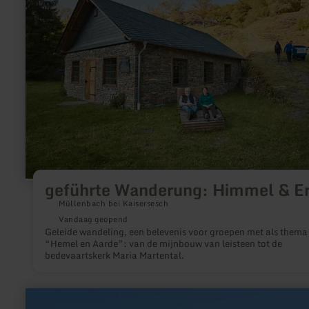
Wanderung:
Himmel
&amp;
Erd
geführte Wanderung: Himmel & E
Müllenbach bei Kaisersesch
Vandaag geopend
Geleide wandeling, een belevenis voor groepen met als thema
“Hemel en Aarde”: van de mijnbouw van leisteen tot de
bedevaartskerk Maria Martental.
meer
informatie