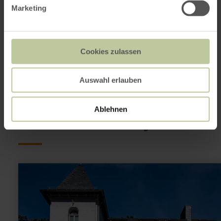
(0049) 2251 791185
Marketing
Website
Aankomst plannen
Op kaart weergeven
Cookies zulassen
Auswahl erlauben
Dit kan ook
interessant zijn
Ablehnen
meer
informatie
over:
Fotografie-
Forum
der
StädteRegion