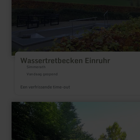
Wassertretbecken Einruhr
Simmerath
Vandaag geopend
Een verfrissende time-out
meer
informatie
over:
Kneipp
watertrappelbad
bij
het
stuwmeer