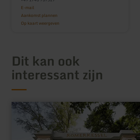
E-mail
Aankomst plannen
Op kaart weergeven
Dit kan ook
interessant zijn
meer
informatie
over:
Bad
Bertricher
Diabetespfad