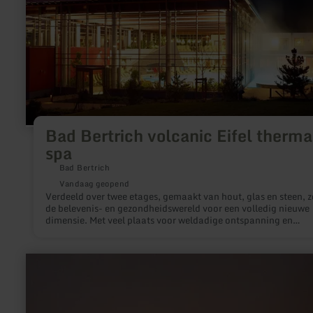
Eifel
thermal
spa
Bad Bertrich volcanic Eifel therma
spa
Bad Bertrich
Vandaag geopend
Verdeeld over twee etages, gemaakt van hout, glas en steen, z
de belevenis- en gezondheidswereld voor een volledig nieuwe
dimensie. Met veel plaats voor weldadige ontspanning en
uitgebreid badgenot in het 32°C warme geneeskrachtige ther
water van Duitslands enige Glauber zoutkuuroord.
meer
informatie
over:
DaySpa
Hof