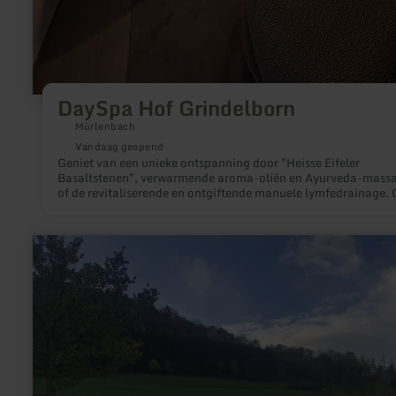
DaySpa Hof Grindelborn
Mürlenbach
Vandaag geopend
Geniet van een unieke ontspanning door "Heisse Eifeler
Basaltstenen", verwarmende aroma-oliën en Ayurveda-mass
of de revitaliserende en ontgiftende manuele lymfedrainage. 
cosmetische aanbiedingen zoals anti-verouderingsbehandeli
microneedling en lasertherapie verjongen uw huid.
meer
informatie
over:
Wassertretbecken
Einruhr