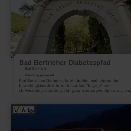
Bad Bertricher Diabetespfad
Bad Bertrich
Vandaag geopend
Bad Bertricher DiabetespfadActie. Het medicijn zonder
bijwerkingLees de informatieborden, "begrijp" uw
stofwisselingssituatie, ga langzaam en zorgvuldig uw weg en
ontdek nieuwe perspectieven.Tip: vraag professioneel individ
voedingsadvies (contact: Essen mit Freude, tel. 02674-91398
www.essen-mit-freude.de)
meer
informatie
over:
Bad
Bertrich
volcanic