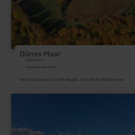
Dürres Maar
Gillenfeld
Vandaag geopend
een droog maar vol met zeggen , mossen & wollegrassen
meer
informatie
over:
Eifel-
Blicke:
Der
„Dreiländerblick“
(615
m)