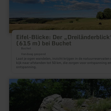
bei
Buchet
Eifel-Blicke: Der „Dreiländerblick
(615 m) bei Buchet
Buchet
Vandaag geopend
Laat je ogen wandelen, inzicht krijgen in de natuurreservaten 
kijk naar afstanden tot 50 km, die zorgen voor ontspanning e
ontspanning.
meer
informatie
over:
Mullion-
Struktur
Felsen