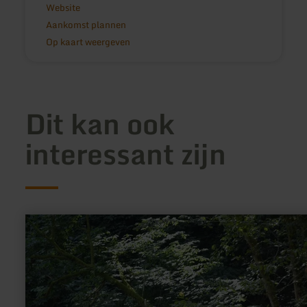
Website
Aankomst plannen
Op kaart weergeven
Dit kan ook
interessant zijn
meer
informatie
over:
Achtsamkeitspunkt
4
"Inspiration"