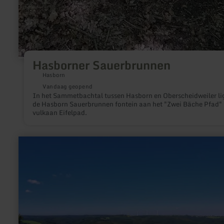
Hasborner Sauerbrunnen
Hasborn
Vandaag geopend
In het Sammetbachtal tussen Hasborn en Oberscheidweiler li
de Hasborn Sauerbrunnen fontein aan het "Zwei Bäche Pfad"
vulkaan Eifelpad.
meer
informatie
over:
Eifel-
Blick
"Hirschley"