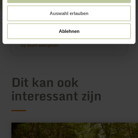
Meerfelder Maar
Auswahl erlauben
Parkplatz Meerfelder Maar Ost
54531 Meerfeld
Website
Ablehnen
Aankomst plannen
Op kaart weergeven
Dit kan ook
interessant zijn
meer
informatie
over: