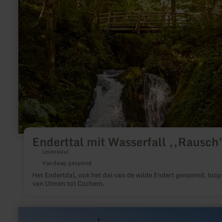
Enderttal
mit
Wasserfall
,,Rausch"
Enderttal mit Wasserfall ,,Rausch
Leienkaul
Vandaag geopend
Het Endertdal, ook het dal van de wilde Endert genoemd, loop
van Ulmen tot Cochem.
meer
informatie