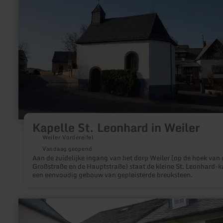
over:
Kapelle
St.
Leonhard
in
Weiler
Kapelle St. Leonhard in Weiler
Weiler Vordereifel
Vandaag geopend
Aan de zuidelijke ingang van het dorp Weiler (op de hoek van 
Großstraße en de Hauptstraße) staat de kleine St. Leonhard-k
een eenvoudig gebouw van gepleisterde breuksteen.
meer
informatie
over: