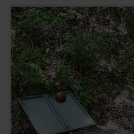
dit ambacht.
meer
informatie
over:
Hasborner
Sauerbrunnen