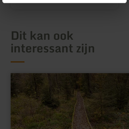
Op kaart weergeven
Dit kan ook
interessant zijn
meer
informatie
over:
Naturpark
Nordeifel