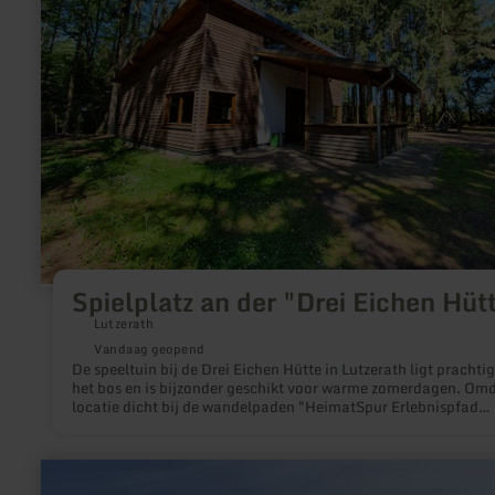
Eichen
Hütte"
Spielplatz an der "Drei Eichen Hüt
Lutzerath
Vandaag geopend
De speeltuin bij de Drei Eichen Hütte in Lutzerath ligt prachtig
het bos en is bijzonder geschikt voor warme zomerdagen. Om
locatie dicht bij de wandelpaden "HeimatSpur Erlebnispfad
Achterhöhe" of "HeimatSpur Wald-Wohlfühl-Weg" ligt, kan 
korte wandeling met het gezin heerlijk gecombineerd worden
een leuke afsluiting van de dag op de speelplaats. De grote b
meer
nodigt uit tot picknicken.
informatie