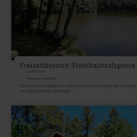
Freizeitbereich Steinbachtalsperre
Euskirchen
Vandaag geopend
Een avonturenspeeltuin voor groot en klein langs de rondweg
van de prachtige stuwdam.
meer
informatie
over:
Spielplatz
an
der
"Drei