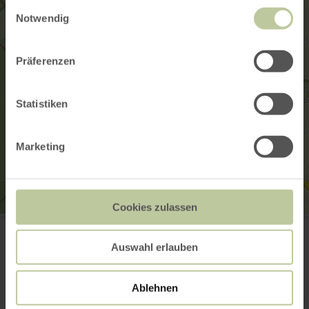
Einwilligungsauswahl
Notwendig
Präferenzen
Statistiken
Marketing
Cookies zulassen
Kartbahn Dahlemer Binz
Dahlemer Binz 80
53949 Dahlem
Auswahl erlauben
(0049) 2447 1866
E-mail
Ablehnen
Aankomst plannen