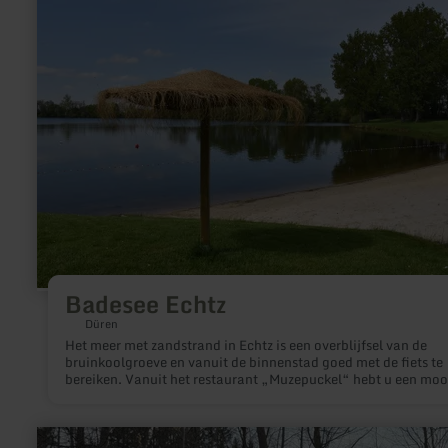
over:
Badesee
Echtz
Badesee Echtz
Düren
Het meer met zandstrand in Echtz is een overblijfsel van de
bruinkoolgroeve en vanuit de binnenstad goed met de fiets te
bereiken. Vanuit het restaurant „Muzepuckel“ hebt u een moo
uitzicht en op de riante zonneweide een echt vakantiegevoel.
het meer kunt u waterfietsen lenen. Eveneens geschikt is het 
van Echtz voor duiksporters en vissers.
meer