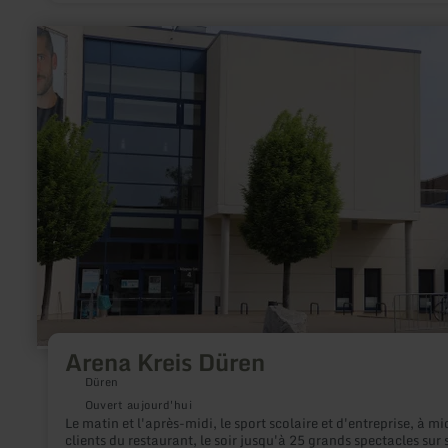
en
savoir
plus
sur
:
Arena
Kreis
Düren
Arena Kreis Düren
Düren
Ouvert aujourd'hui
Le matin et l'après-midi, le sport scolaire et d'entreprise, à mid
clients du restaurant, le soir jusqu'à 25 grands spectacles sur