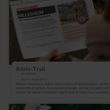
:
Krimi-
Trail
Krimi-Trail
Hillesheim
Ouvert aujourd'hui
Glissez-vous vous-même dans la peau d'un enquêteur, partez 
recherche d'indices, trouvez des preuves, vérifiez les alibis et l
motifs. La scène criminelle s'agite déjà et nous vous souhaito
beaucoup de plaisir.
en
savoir