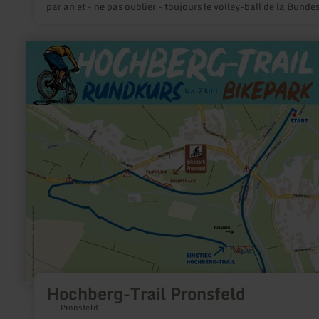
par an et - ne pas oublier - toujours le volley-ball de la Bundes
Avec des spectacles, des manifestations culturelles et des con
de haut niveau ainsi que des événements sportifs internationa
son restaurant, l'Arena Kreis Düren attire chaque année plus 
en
100.000 personnes.
savoir
plus
sur
:
Hochberg-
Trail
Pronsfeld
Hochberg-Trail Pronsfeld
Pronsfeld