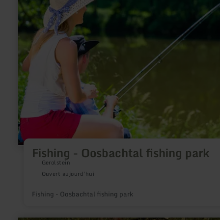
plus
sur
:
Fishing
-
Oosbachtal
fishing
park
Fishing - Oosbachtal fishing park
Gerolstein
Ouvert aujourd'hui
Fishing - Oosbachtal fishing park