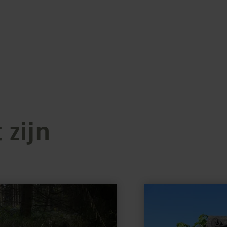
 zijn
meer
informatie
over:
Nickenicher
Burgtor