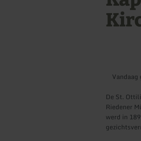
Kir
Vandaag 
De St. Otti
Riedener Mü
werd in 189
gezichtsve