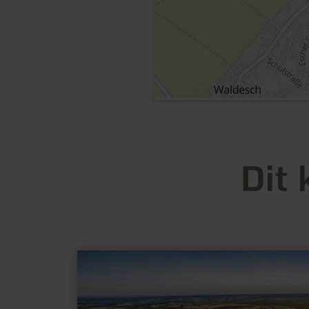
Dit 
meer
informatie
over:
Pulvermaar