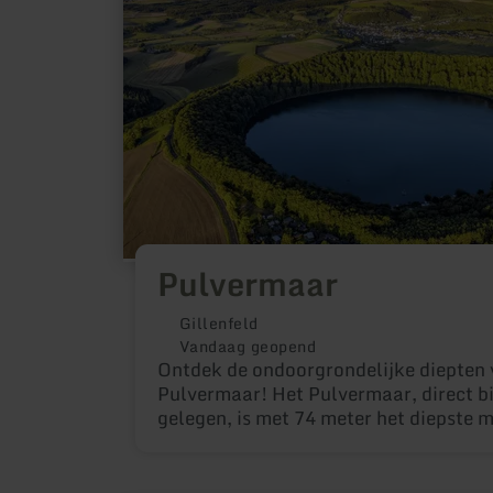
Pulvermaar
Gillenfeld
Vandaag geopend
Ontdek de ondoorgrondelijke diepten 
Pulvermaar! Het Pulvermaar, direct bi
gelegen, is met 74 meter het diepste m
Eifel. Het is omgeven van een prachti
en is in de zomer een geliefd adres vo
die willen zwemmen of varen te midde