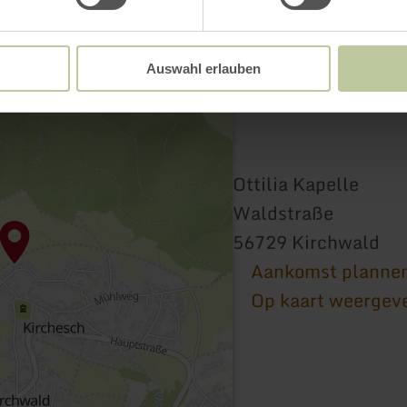
Auswahl erlauben
Ottilia Kapelle
Waldstraße
56729 Kirchwald
Aankomst planne
Op kaart weergev