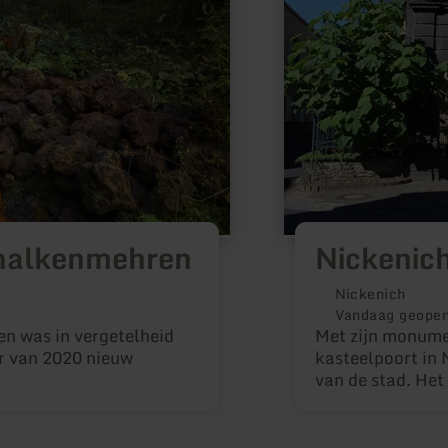
chalkenmehren
Nickenic
Nickenich
Vandaag geope
n was in vergetelheid
Met zijn monume
r van 2020 nieuw
kasteelpoort in 
van de stad. Het
boerderijgebouw