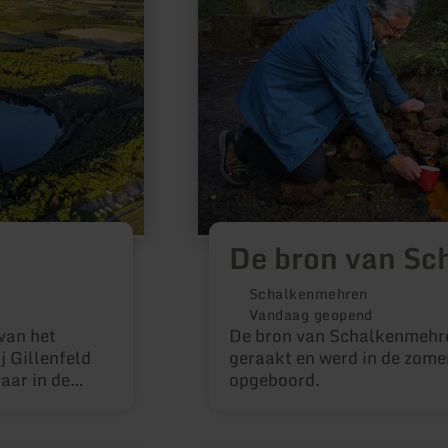
van
Schalkenmehren
De bron van S
Schalkenmehren
Vandaag geopend
van het
De bron van Schalkenmehre
j Gillenfeld
geraakt en werd in de zome
aar in de
opgeboord.
g beukenbos
or al diegenen
n van een