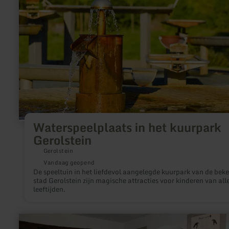
het
kuurpark
Gerolstein
Waterspeelplaats in het kuurpark
Gerolstein
Gerolstein
Vandaag geopend
De speeltuin in het liefdevol aangelegde kuurpark van de bek
stad Gerolstein zijn magische attracties voor kinderen van all
leeftijden.
meer
informatie