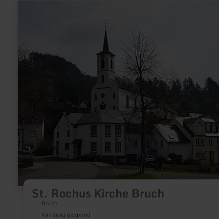
kerkelijke misgewaden wordt hier volgens oude kunst vervaar
meer
informatie
over:
St.
Rochus
Kirche
Bruch
St. Rochus Kirche Bruch
Bruch
Vandaag geopend