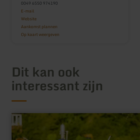
0049 6550 974190
E-mail
Website
Aankomst plannen
Op kaart weergeven
Dit kan ook
interessant zijn
meer
informatie
over:
Waterspeelplaats
in