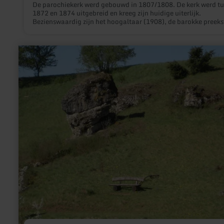
De parochiekerk werd gebouwd in 1807/1808. De kerk werd t
1872 en 1874 uitgebreid en kreeg zijn huidige uiterlijk.
Bezienswaardig zijn het hoogaltaar (1908), de barokke preeks
de 18e-eeuwse biechtstoel, de Pieta, de Nazarener-ramen en 
orgel.
meer
informatie
over:
Dolomietgesteente
-
Gönnersdorf