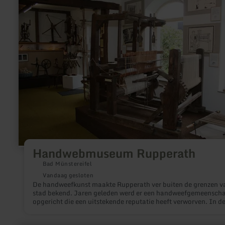
over:
Handwebmuseum
Rupperath
Handwebmuseum Rupperath
Bad Münstereifel
Vandaag gesloten
De handweefkunst maakte Rupperath ver buiten de grenzen v
stad bekend. Jaren geleden werd er een handweefgemeensch
opgericht die een uitstekende reputatie heeft verworven. In d
museumruimtes zoemt nog het spinnewiel en klappert de
weefgetouw. Handgeweven van het kleinste cadeautje tot de