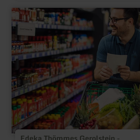
RUIMTELIJKE CENTRUM VAN HET DORP.
meer
informatie
over:
Edeka
Thömmes
Gerolstein
-
Supermarkt
Edeka Thömmes Gerolstein -