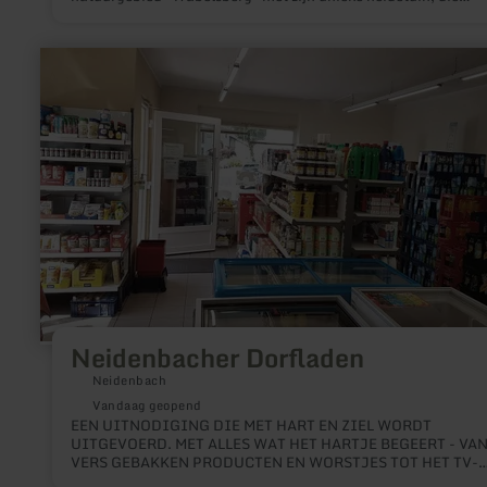
informatie geeft over de typische heide flora. Na een wandeli
door de jeneverbesheide en hun ongerepte natuur nodigt de
"Wabelsberger Wacholderhütte" uit tot rust.
meer
informatie
over:
Neidenbacher
Dorfladen
Neidenbacher Dorfladen
Neidenbach
Vandaag geopend
EEN UITNODIGING DIE MET HART EN ZIEL WORDT
UITGEVOERD. MET ALLES WAT HET HARTJE BEGEERT - VA
VERS GEBAKKEN PRODUCTEN EN WORSTJES TOT HET TV-
TIJDSCHRIFT. DE DORPSWINKEL IS NIET ALLEEN HET