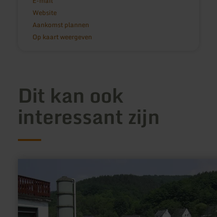
E-mail
Website
Aankomst plannen
Op kaart weergeven
Dit kan ook
interessant zijn
meer
informatie
over:
Haberecht`s
Hofladen
|
Geflügelhof
Haberecht