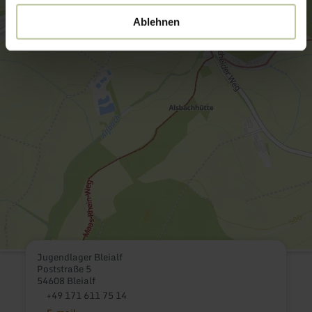
Ablehnen
Jugendlager Bleialf
Poststraße 5
54608 Bleialf
+49 171 611 75 14