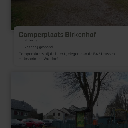
Camperplaats Birkenhof
Hillesheim
Vandaag geopend
Camperplaats bij de boer (gelegen aan de B421 tussen
Hillesheim en Waldorf)
meer
informatie
over:
E-
Bike-
Ladestation
in
Lasel,
Nims-
Radweg