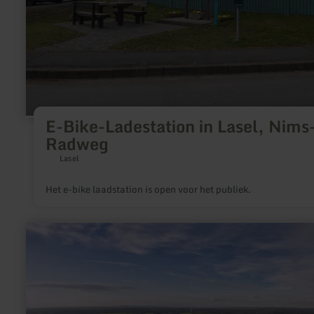
E-Bike-Ladestation in Lasel, Nims
Radweg
Lasel
Het e-bike laadstation is open voor het publiek.
meer
informatie
over:
Camperplaats
Kronenburger
See