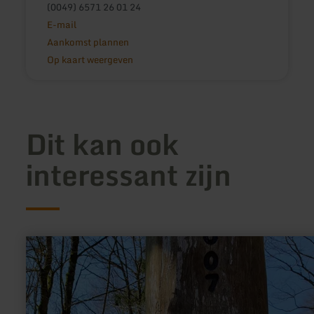
(0049) 6571 26 01 24
E-mail
Aankomst plannen
Op kaart weergeven
Dit kan ook
interessant zijn
meer
informatie
over:
Holzmaar,
Dürres
Maar,
Hetsche