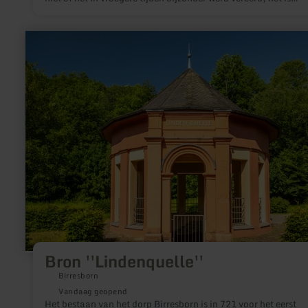
onwaarschijnlijk dat het ooit als altaar heeft gediend.
meer
informatie
over:
Bron
''Lindenquelle''
Bron ''Lindenquelle''
Birresborn
Vandaag geopend
Het bestaan van het dorp Birresborn is in 721 voor het eerst