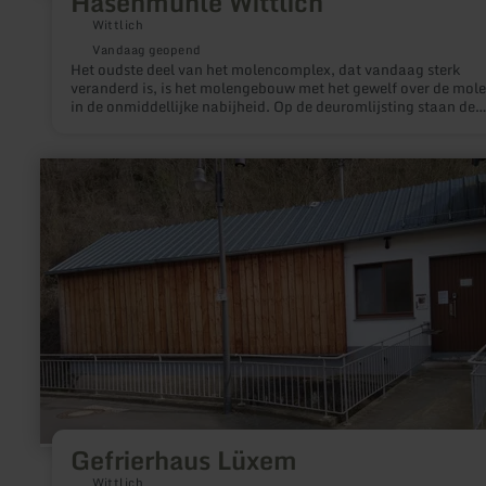
Hasenmühle Wittlich
Wittlich
Vandaag geopend
Het oudste deel van het molencomplex, dat vandaag sterk
veranderd is, is het molengebouw met het gewelf over de mol
in de onmiddellijke nabijheid. Op de deuromlijsting staan de
Himmeroder Ringen en de datum 1712 in een wapenschild me
daaronder het jaartal 1814 dat wijst op de verbouwing en
uitbreiding van het woongebouw met gewelfde kelder en schu
meer
dat haaks daarop werd toegevoegd. De grensmuur van de
informatie
aangrenzende tuin in het zuiden is ook gedeeltelijk bewaard
over:
gebleven.
Gefrierhaus
Lüxem
Gefrierhaus Lüxem
Wittlich