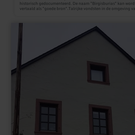
historisch gedocumenteerd. De naam "Birgisburias" kan wor
vertaald als "goede bron".Talrijke vondsten in de omgeving v
bron bewijzen dat deze bron al bekend was bij de Romeinen.
meer
informatie
over:
Hasenmühle
Wittlich