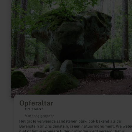
over:
Opferaltar
Opferaltar
Bollendorf
Vandaag geopend
Het grote verweerde zandstenen blok, ook bekend als de
Bärenstein of Druidenstein, is een natuurmonument. We wete
niet of het in vroegere tijden bijzonder werd vereerd; het is