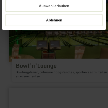
Auswahl erlauben
Ablehnen
Bowl’n’Lounge
Bowlingplezier, culinaire hoogstandjes, sportieve activiteiten
en evenementen
meer
informatie
over:
Kasteel
Bingo