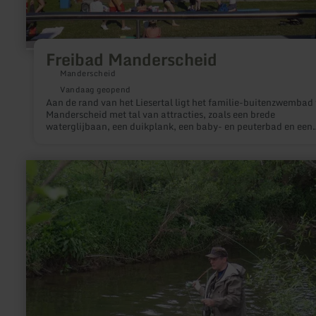
Freibad Manderscheid
Manderscheid
Vandaag geopend
Aan de rand van het Liesertal ligt het familie-buitenzwembad
Manderscheid met tal van attracties, zoals een brede
waterglijbaan, een duikplank, een baby- en peuterbad en een
grote ligweide met speelmogelijkheden.
meer
informatie
over:
Vissen
-
Jünkerath,
Stausee