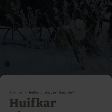
Startpagina
Huifkar uitstappen - Bauershof
Huifkar