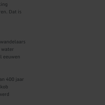
king
en. Dat is
 wandelaars
e water
al eeuwen
an 400 jaar
akob
werd