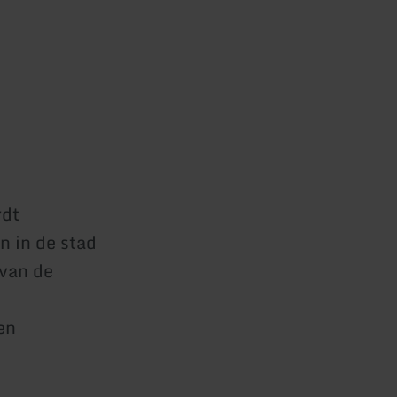
rdt
n in de stad
 van de
en