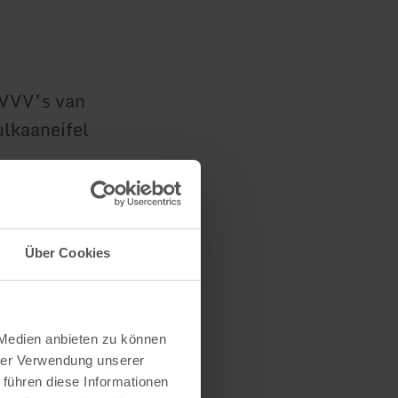
 VVV’s van
lkaaneifel
Über Cookies
 Medien anbieten zu können
hrer Verwendung unserer
 führen diese Informationen