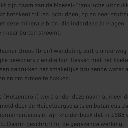
kt zijn naam aan de Moezel-Frankische uitdruk
t betekent trillen, schudden, op en neer stuiter
et deze minerale bron, die inderdaad in vlagen
en naar buiten stroomt.
Dauner Drees (bron) wandeling zult u onderweg
ijke bewoners zien die hun flessen met het koel
sen gebruiken het smakelijke bruisende water 
en en om ermee te bakken.
 (Hotzenbron) werd onder deze naam al meer d
meld door de Heidelbergse arts en botanicus J
ernämontanus in zijn kruidenboek dat in 1588 
d. Daarin beschrijft hij de genezende werking.