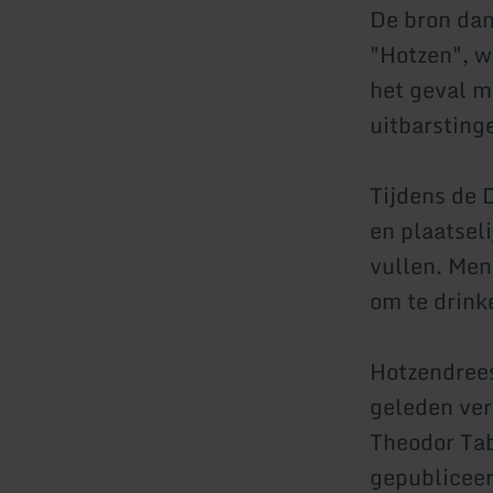
De bron dan
"Hotzen", wa
het geval m
uitbarsting
Tijdens de 
en plaatsel
vullen. Men
om te drink
Hotzendrees
geleden ver
Theodor Tab
gepubliceer