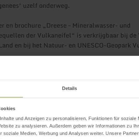
‚genees‘ uzelf onderweg.
r en brochure „Dreese – Mineralwasser- und
quellen der Vulkaneifel“ is verkrijgbaar bij de
Land en bij het Natuur- en UNESCO-Geopark Vu
Impressies
Details
Cookies
nhalte und Anzeigen zu personalisieren, Funktionen für soziale
Website zu analysieren. Außerdem geben wir Informationen zu I
r soziale Medien, Werbung und Analysen weiter. Unsere Partner