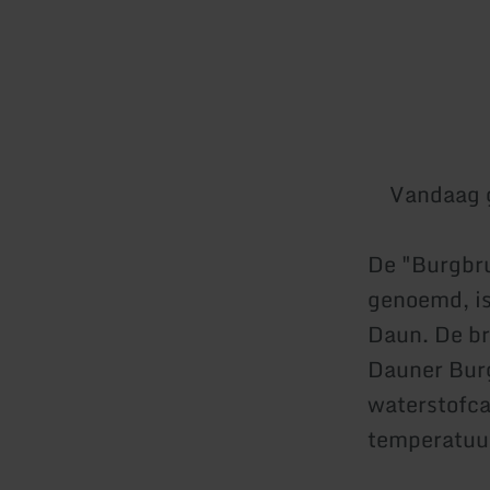
Vandaag 
De "Burgbru
genoemd, is
Daun. De br
Dauner Bur
waterstofca
temperatuur