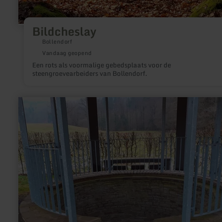
Bildcheslay
Bollendorf
Vandaag geopend
Een rots als voormalige gebedsplaats voor de
steengroevearbeiders van Bollendorf.
meer
informatie
over:
Duppacher
mineraalbron