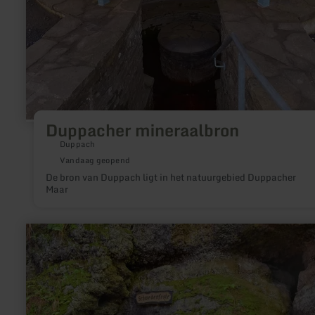
Duppacher mineraalbron
Duppach
Vandaag geopend
De bron van Duppach ligt in het natuurgebied Duppacher
Maar
meer
informatie
over:
Molensteen
grotten
Hohenfels
-
Essingen