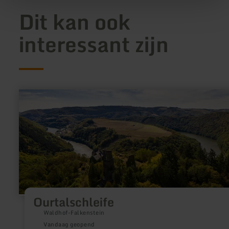
Dit kan ook
interessant zijn
meer
informatie
over:
Ourtalschleife
Ourtalschleife
Waldhof-Falkenstein
Vandaag geopend