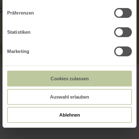
Präferenzen
Statistiken
Marketing
GesundLand Vulkaneifel GmbH
Leopoldstr. 9a
54550 Daun
Cookies zulassen
(0049) 6592 951370
E-mail
Auswahl erlauben
Website
Aankomst plannen
Op kaart weergeven
Ablehnen