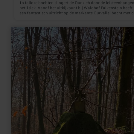
In talloze bochten slingert de Our zich door de leisteenhange
het Islek. Vanaf het uitkijkpunt bij Waldhof Falkenstein heeft
een fantastisch uitzicht op de markante Ourvallei bocht met d
burcht Falkenstein.
meer
informatie
over:
Bildcheslay