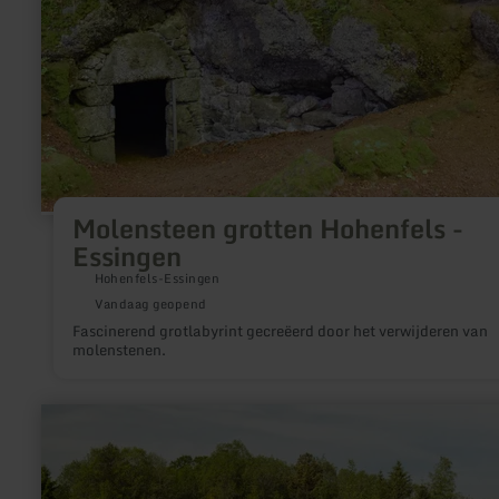
Molensteen grotten Hohenfels -
Essingen
Hohenfels-Essingen
Vandaag geopend
Fascinerend grotlabyrint gecreëerd door het verwijderen van
molenstenen.
meer
informatie
over:
Vulkaantuin
-