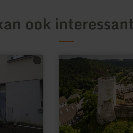
kan ook interessant
meer
informatie
over:
Burg
Reifferscheid