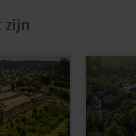
 zijn
meer
informatie
over:
Kunstakademie
Heimbach