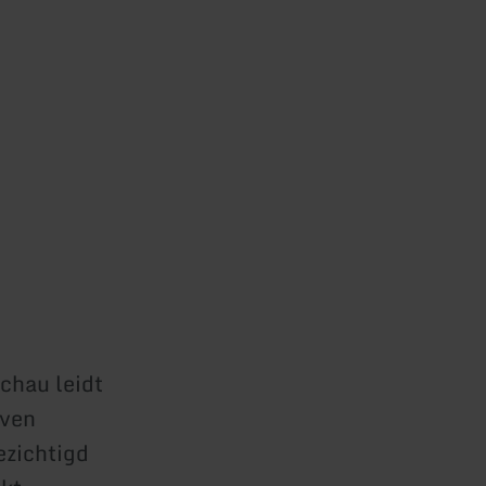
chau leidt
even
ezichtigd