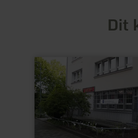
Dit 
meer
informatie
over:
Rheinisches
Medizin-
und
Pharmazie-
Museum
Stolberg