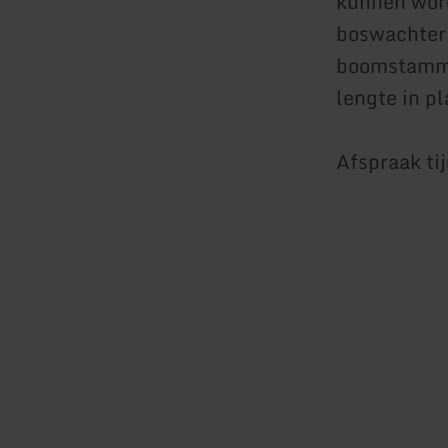
kunnen word
boswachter 
boomstammen
lengte in p
Afspraak ti