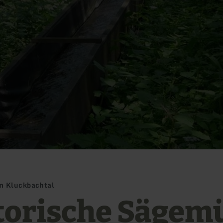
m Kluckbachtal
torische Sägem