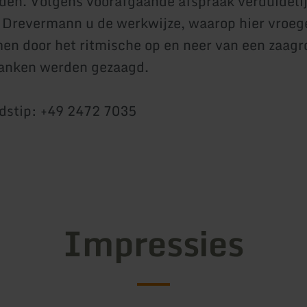
en. Volgens voorafgaande afspraak verduidelij
Drevermann u de werkwijze, waarop hier vroeg
 door het ritmische op en neer van een zaagro
lanken werden gezaagd.
jdstip: +49 2472 7035
Impressies