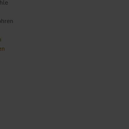
hle
ohren
n
en