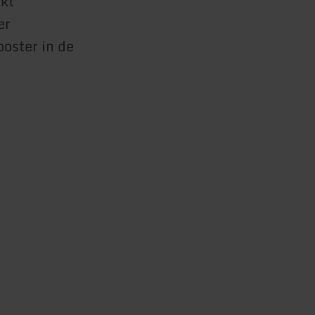
kt
er
oster in de