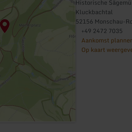
Historische Sägemü
Kluckbachtal
52156 Monschau-R
+49 2472 7035
Aankomst planne
Op kaart weergev