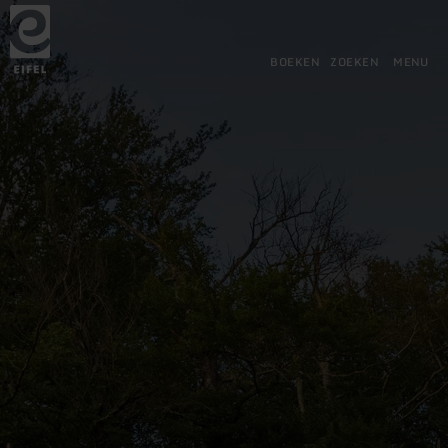
Terug
Ga naar de hoofdinhoud
Ga naar de zoekfunctie
Ga naar de hoofdnavigatie
Ga naar de voettekst
naar
de
startpagina
BOEKEN
ZOEKEN
MENU