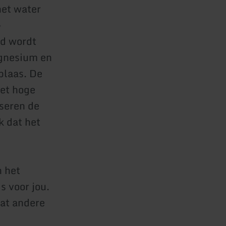
het water
-
nd wordt
magnesium en
blaas. De
het hoge
iseren de
k dat het
 het
s voor jou.
dat andere