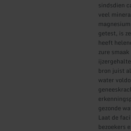
sindsdien ca
veel minera
magnesium-
getest, is 
heeft helen
zure smaak 
ijzergehalte
bron juist a
water voldo
geneeskrach
erkenningsp
gezonde wat
Laat de faci
bezoekers e