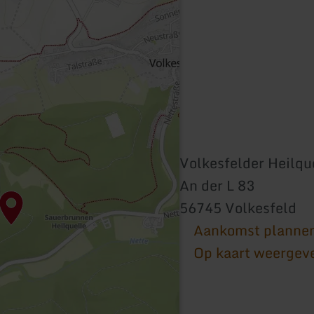
Volkesfelder Heilqu
An der L 83
56745 Volkesfeld
Aankomst planne
Op kaart weergev