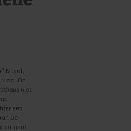
4" Noord,
jving: Op
sthaus niet
op.
chter een
bron De
d en spuit