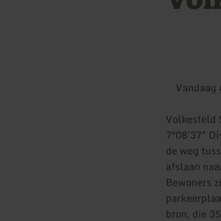
Vandaag 
Volkesfeld 
7°08'37" Di
de weg tuss
afslaan naa
Bewoners zij
parkeerplaa
bron, die 3