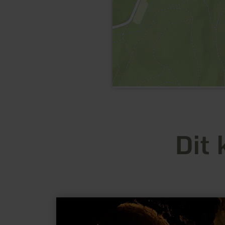
Dit 
meer
informatie
over:
Besucherbergwerk