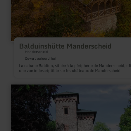
Balduinshütte Manderscheid
Manderscheid
Ouvert aujourd'hui
La cabane Baldiun, située à la périphérie de Manderscheid, of
une vue indescriptible sur les châteaux de Manderscheid.
en
savoir
plus
sur
:
Ruines
de
château
d'Arenberg