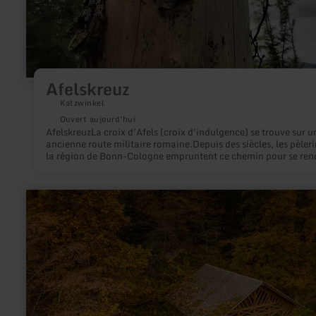
Afelskreuz
Katzwinkel
Ouvert aujourd'hui
AfelskreuzLa croix d'Afels (croix d'indulgence) se trouve sur u
ancienne route militaire romaine.Depuis des siècles, les pèleri
la région de Bonn-Cologne empruntent ce chemin pour se ren
au tombeau de l'apôtre Matthias à Trèves.
en
savoir
plus
sur
:
Balduinshütte
Manderscheid