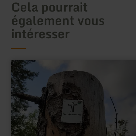
Cela pourrait
également vous
intéresser
en
savoir
plus
sur
:
Afelskreuz