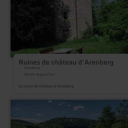
Ruines de château d'Arenberg
Aremberg
Ouvert aujourd'hui
La ruine de château d'Arenberg
en
savoir
plus
sur
:
Bird