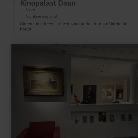
Kinopalast Daun
Daun
Vandaag geopend
Cinema inspireert - of je nu van actie, drama of komedie
houdt
meer
informatie
over:
Hubert
Salentin
Museum