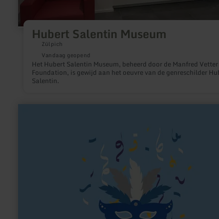
Hubert Salentin Museum
Zülpich
Vandaag geopend
Het Hubert Salentin Museum, beheerd door de Manfred Vetter
Foundation, is gewijd aan het oeuvre van de genreschilder Hu
Salentin.
meer
informatie
over:
Karnevals-
Gesellschaft
alt
Lommezem
1891
e.V.