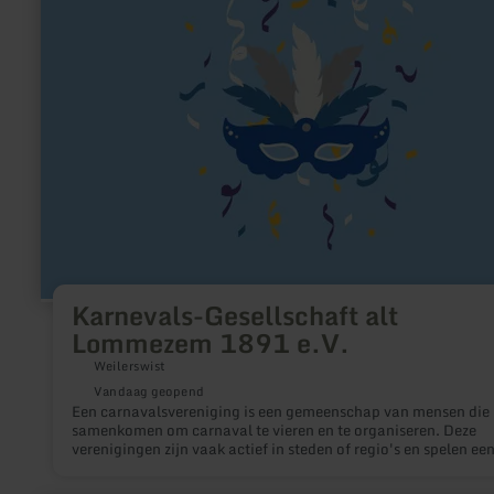
Lommezem
1891
e.V.
Karnevals-Gesellschaft alt
Lommezem 1891 e.V.
Weilerswist
Vandaag geopend
Een carnavalsvereniging is een gemeenschap van mensen die
samenkomen om carnaval te vieren en te organiseren. Deze
verenigingen zijn vaak actief in steden of regio's en spelen ee
belangrijke rol bij de planning van evenementen, parades en
feesten tijdens de carnavalsperiode. Ze bevorderen de traditie