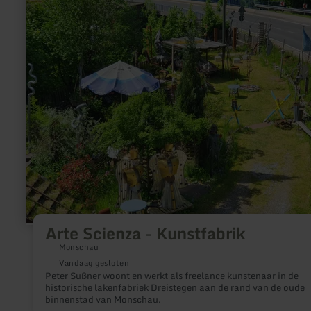
Arte
Scienza
-
Kunstfabrik
Arte Scienza - Kunstfabrik
Monschau
Vandaag gesloten
Peter Sußner woont en werkt als freelance kunstenaar in de
historische lakenfabriek Dreistegen aan de rand van de oude
binnenstad van Monschau.