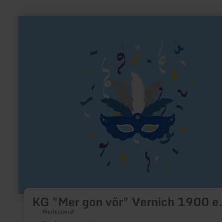
meer
informatie
over:
KG
"Mer
gon
vör"
Vernich
1900
e.V.
KG "Mer gon vör" Vernich 1900 e
Weilerswist