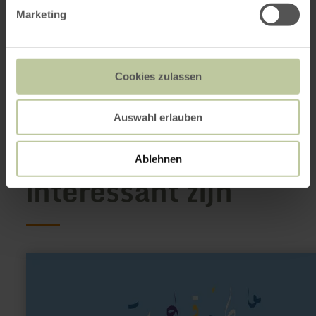
54578 Walsdorf
Marketing
+49 6593 809099
E-mail
Aankomst plannen
Op kaart weergeven
Cookies zulassen
Auswahl erlauben
Dit kan ook
Ablehnen
interessant zijn
meer
informatie
over:
Karnevals-
Gesellschaft
alt