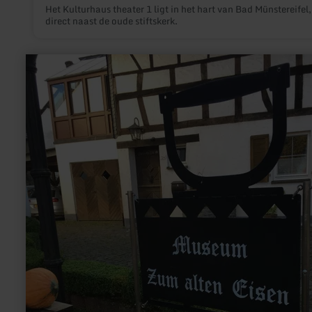
Het Kulturhaus theater 1 ligt in het hart van Bad Münstereifel,
direct naast de oude stiftskerk.
meer
informatie
over:
Museum
Zum
alten
Eisen