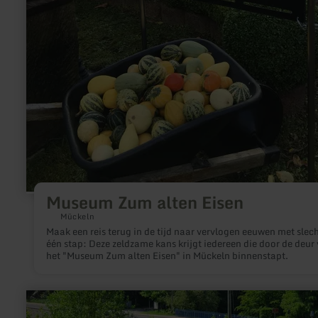
Museum Zum alten Eisen
Mückeln
Maak een reis terug in de tijd naar vervlogen eeuwen met slec
één stap: Deze zeldzame kans krijgt iedereen die door de deur
het "Museum Zum alten Eisen" in Mückeln binnenstapt.
meer
informatie
over: