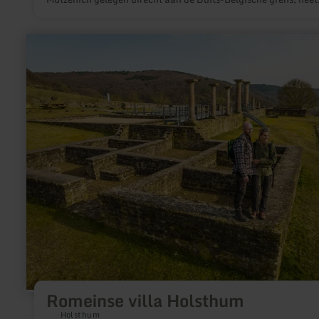
vandaag de dag in het algemeen Keizer Karls Ledikant.
meer
informatie
over:
Romeinse
villa
Holsthum
Romeinse villa Holsthum
Holsthum