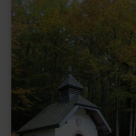
meer
informatie
over:
Wallfahrtskapelle
Müllenwirft