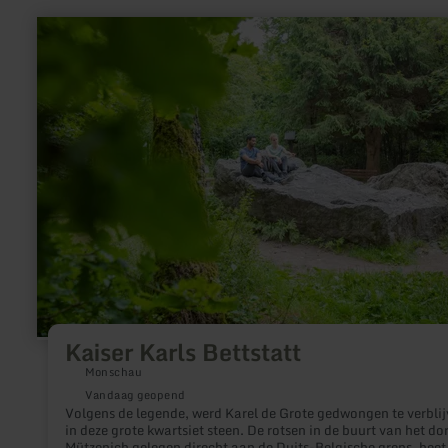
bestand aan slanke, hoog gegroeide struiken, die de regio in d
noordelijke Eifel die nog dicht bebost is, plotseling een medit
meer
flair.
informatie
over:
Kaiser
Karls
Bettstatt
Kaiser Karls Bettstatt
Monschau
Vandaag geopend
Volgens de legende, werd Karel de Grote gedwongen te verbli
in deze grote kwartsiet steen. De rotsen in de buurt van het do
Mützenich gelegen direcht aan de Duits-Belgische grens, heet