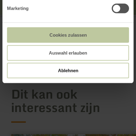
Marketing
Pfarrbüro Neuerburg
Burgfried 11
54673 Neuerburg
0049 (0)6564-2135
Cookies zulassen
E-mail
Aankomst plannen
Auswahl erlauben
Op kaart weergeven
Ablehnen
Dit kan ook
interessant zijn