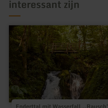
interessant zijn
meer
informatie
over:
Enderttal
mit
Wasserfall
,,Rausch"
Enderttal mit Wasserfall ,,Rausch