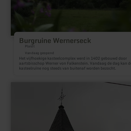
Burgruine Wernerseck
Plaidt
Vandaag geopend
Het vijfhoekige kasteelcomplex werd in 1402 gebouwd door
aartsbisschop Werner von Falkenstein. Vandaag de dag kan d
kasteelruïne nog steeds van buitenaf worden bezocht.
meer
informatie
over:
Kapelle
"Zur
Geburt
Marias"
in
Langscheid