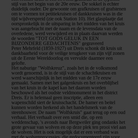
stijl van het begin van de 20e eeuw. De sokkel is echter
duidelijk ouder. De gewoonte om grafkruisen of grafstenen
om te vormen tot petitiekruisen of dankkruisen was in die
tijd wijdverspreid (zie ook Station 10). Het glasplaatje dat
oorspronkelijk in de uitsparing in het midden van het kruis
was aangebracht met de naam en de levensdata van de
overledene, werd verwijderd en in plaats daarvan werden
de woorden "TOT GODS GELUK IN EEN
BIJZONDERE GEDACHTENIS" gegraveerd
Peter Mehrfeld (1859-1927) uit Dreis schonk dit kruis uit
dankbaarheid voor de veilige terugkeer van zijn vijf zonen
uit de Eerste Wereldoorlog en vervulde daarmee een
gelofte.
Het naburige "Wolfskreuz", zoals het in de volksmond
wordt genoemd, is in de stijl van de schachtkruisen en
werd waarschijnlijk in het midden van de 17e eeuw
gemaakt. Samen met het galgenkruis en het overblijfsel
van het kruis in de kapel kan het daarom worden
beschouwd als het oudste veldmonument in het district
Dreis. Er is helemaal geen inscriptie, alleen een
wapenschild siert de kruisschacht. De hamer en beitel
kunnen worden herkend als het handelsmerk van de
steenhouwer. De naam "Wolfskruis" gaat terug op een oud
verhaal. Het verhaalt over een smid die, op een
weddenschap, 's avonds naar Bergweiler ging ondanks het
grote gevaar van wolven en op deze plek ten prooi viel aan
de wolven. Het is ook mogelijk dat er een verband was
met de wolvenprocessies, die gedocumenteerd zijn voor