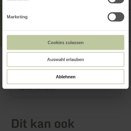
Marketing
Cookies zulassen
Ortsgemeinde Dreis
Kirchstraße 22
54518 Dreis
Auswahl erlauben
(0049) 65787249
E-mail
Ablehnen
Aankomst plannen
Op kaart weergeven
Dit kan ook