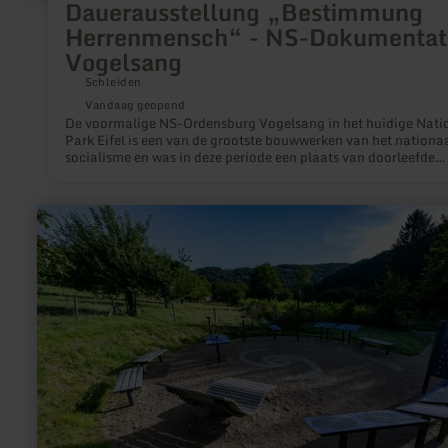
Dauerausstellung „Bestimmung
Herrenmensch“ - NS-Dokumentat
Vogelsang
Schleiden
Vandaag geopend
De voormalige NS-Ordensburg Vogelsang in het huidige Nati
Park Eifel is een van de grootste bouwwerken van het nationa
socialisme en was in deze periode een plaats van doorleefde
minachting voor de mensheid. Vandaag is het Vogelsang
International Square een plaats die staat voor verdraagzaam
diversiteit en vreedzame coëxistentie. Maar het is ook een pla
meer
van herinneringscultuur. De permanente tentoonstelling
informatie
"“Bestemming: Herrenmensch. NS-Ordensburgen tussen fasci
over:
en misdaad” geeft inzicht in het leven op het NS-Ordensburg i
SternenBlick:
tijd.
Heimbach
"Kosmos
Energie"