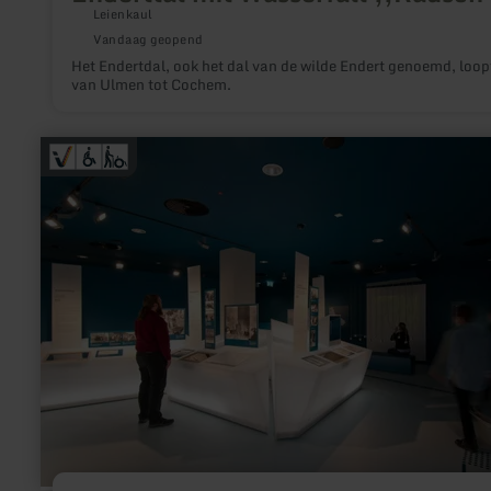
Leienkaul
Vandaag geopend
Het Endertdal, ook het dal van de wilde Endert genoemd, loop
van Ulmen tot Cochem.
meer
informatie
over:
Dauerausstellung
„Bestimmung
Herrenmensch“
-
NS-
Dokumentation
Vogelsang