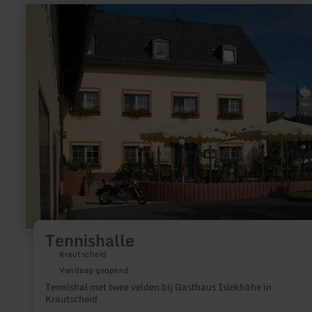
meer
informatie
over:
Tennishalle
Tennishalle
Krautscheid
Vandaag geopend
Tennishal met twee velden bij Gasthaus Islekhöhe in
Krautscheid