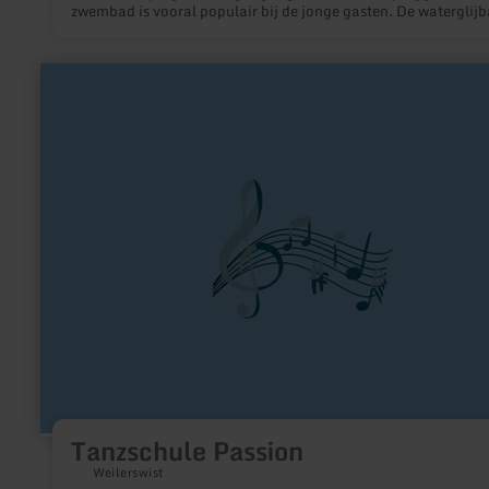
zwembad is vooral populair bij de jonge gasten. De waterglij
de waterpaddenstoel, de waterfontein en de vele
speelmogelijkheden maken het nooit saai.
meer
informatie
over:
Tanzschule
Passion
Tanzschule Passion
Weilerswist