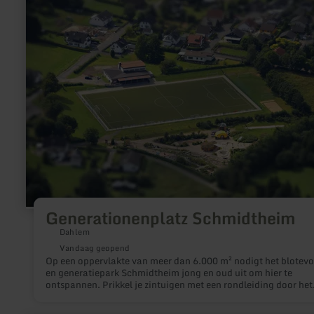
over:
Generationenplatz
Schmidtheim
Generationenplatz Schmidtheim
Dahlem
Vandaag geopend
Op een oppervlakte van meer dan 6.000 m² nodigt het blotev
en generatiepark Schmidtheim jong en oud uit om hier te
ontspannen. Prikkel je zintuigen met een rondleiding door het
blotevoetenpark. Met zijn 15 stations biedt het niet alleen voor
voeten een heel bijzondere ervaring.