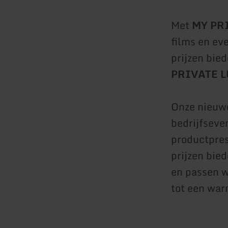
Met
MY PR
films en ev
prijzen bie
PRIVATE 
Onze nieuwe
bedrijfseve
productpres
prijzen bie
en passen w
tot een war