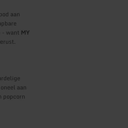
bod aan
opbare
n - want
MY
erust.
ordelige
ioneel aan
n popcorn