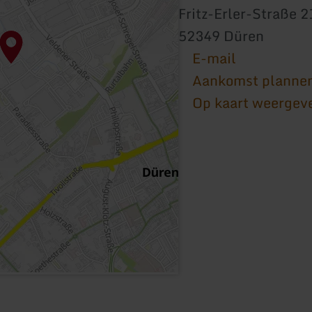
Fritz-Erler-Straße 2
52349 Düren
E-mail
Aankomst planne
Op kaart weergev