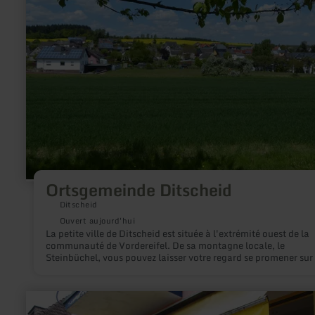
Ortsgemeinde Ditscheid
Ditscheid
Ouvert aujourd'hui
La petite ville de Ditscheid est située à l'extrémité ouest de la
communauté de Vordereifel. De sa montagne locale, le
Steinbüchel, vous pouvez laisser votre regard se promener sur 
lieux et un paysage magnifique. Le parc paysager de Steinbüc
invite les 265 habitants ainsi que les hôtes à un séjour de déte
tout comme le «banc XXL» non loin du terrain de sport.
en
savoir