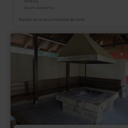
Stolberg
Ouvert aujourd'hui
Station sur le circuit familial de Vicht
en
savoir
plus
sur
:
Grillplatz
am
Heilsteinhaus
Einruhr