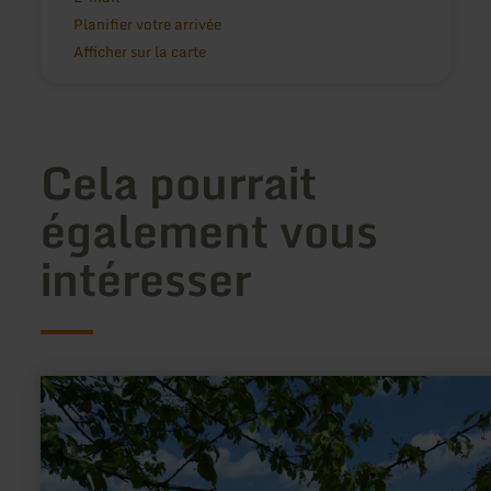
Planifier votre arrivée
Afficher sur la carte
Cela pourrait
également vous
intéresser
en
savoir
plus
sur
:
Ortsgemeinde
Ditscheid