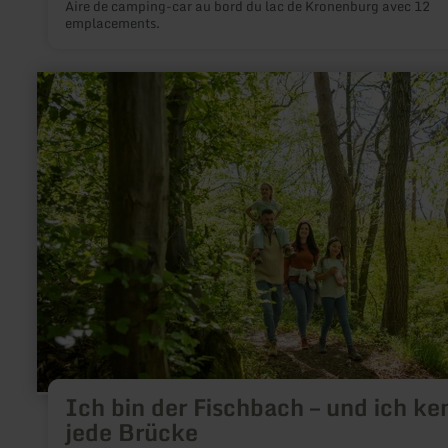
Aire de camping-car au bord du lac de Kronenburg avec 12
emplacements.
en
savoir
plus
sur
:
Ich
bin
der
Fischbach
–
und
ich
kenne
jede
Brücke
Ich bin der Fischbach – und ich ke
jede Brücke