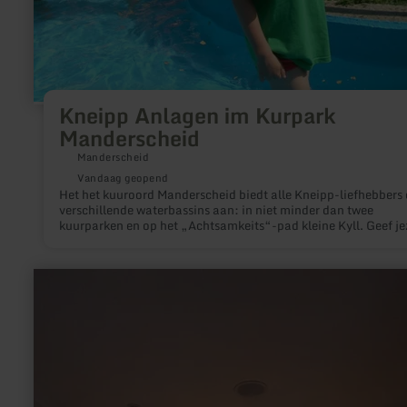
Kneipp Anlagen im Kurpark
Manderscheid
Manderscheid
Vandaag geopend
Het het kuuroord Manderscheid biedt alle Kneipp-liefhebbers 
verschillende waterbassins aan: in niet minder dan twee
kuurparken en op het „Achtsamkeits“-pad kleine Kyll. Geef je
en het water een kick!
meer
informatie
over:
DaySpa
Hof
Grindelborn