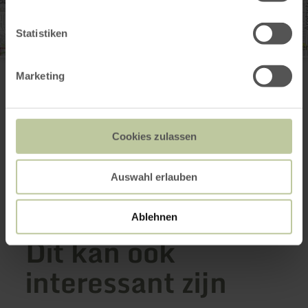
Statistiken
Carolus Thermen Bad Aachen
Stadtgarten / Passstraße 79
Marketing
52070 Aachen
(0049) 241 182 740
E-mail
Website
Cookies zulassen
Aankomst plannen
Op kaart weergeven
Auswahl erlauben
Ablehnen
Dit kan ook
interessant zijn