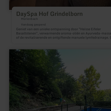
DaySpa Hof Grindelborn
Mürlenbach
Vandaag geopend
Geniet van een unieke ontspanning door "Heisse Eifeler
Basaltstenen", verwarmende aroma-oliën en Ayurveda-mass
of de revitaliserende en ontgiftende manuele lymfedrainage. 
cosmetische aanbiedingen zoals anti-verouderingsbehandeli
microneedling en lasertherapie verjongen uw huid.
meer
informatie
over:
Kneipp
watertrappelbad
bij
het
stuwmeer