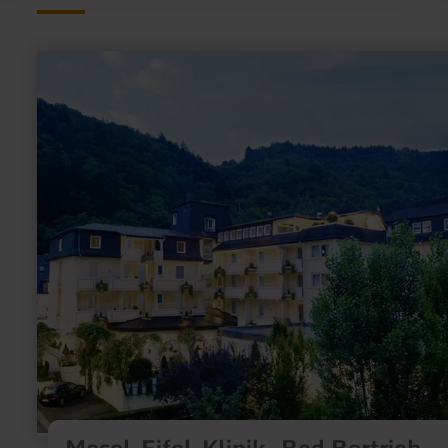
meer
informatie
over:
Mosel-
Eifel-
Klinik,
Bad
Bertrich