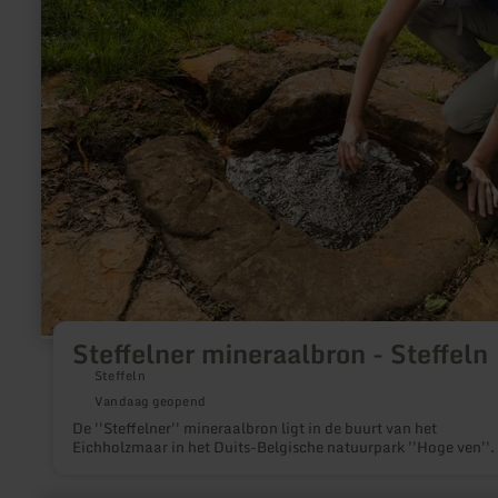
informatie
over:
Steffelner
mineraalbron
-
Steffeln
Steffelner mineraalbron - Steffeln
Steffeln
Vandaag geopend
De ''Steffelner'' mineraalbron ligt in de buurt van het
Eichholzmaar in het Duits-Belgische natuurpark ''Hoge ven''.