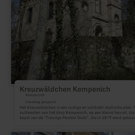
Kreuzwäldchen Kempenich
Kempenich
Vandaag geopend
Het Kreuzwäldchen is een rustige en volstrekt idyllische plek. 
zuidwesten van het dorp Kempenich, op een kleine heuvel, sta
kapel van de "Treurige Moeder Gods", die in 1879 werd gebo
door de toenmalige pastoor Ferdinand von Freyhold.
meer