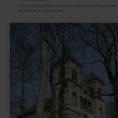
In het idyllische Eifeldorp Hausten-Morswiesen (Hauptstraße
10) staat de St. Anna-kapel.
meer
informatie
over:
Kreuzwäldchen
Kempenich