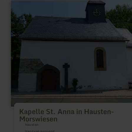
meer
informatie
over:
Kapelle
St.
Anna
in
Hausten-
Morswiesen
Kapelle St. Anna in Hausten-
Morswiesen
Hausten
Vandaag geopend