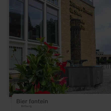
informatie
over:
Bier
fontein
Bier fontein
Bitburg