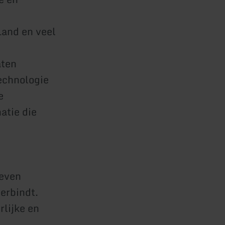
Land en veel
aten
echnologie
e
atie die
 even
verbindt.
rlijke en