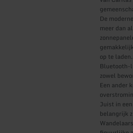
gemeenscha
De moderne b
meer dan al
zonnepanele
gemakkelijk
op te laden
Bluetooth-l
zowel bewon
Een ander k
overstromin
Juist in ee
belangrijk 
Wandelaars 
figuurlijke 