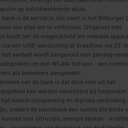
pszin op indrukwekkende wijze.
ank is de eerste in zijn soort in het Bitburger 
leen een plek om te verblijven. Uitgerust met
n biedt het de mogelijkheid om mobiele appar
 via een USB-aansluiting of draadloos via QI-t
. Het aanbod wordt aangevuld met geïntegreerd
uidsprekers en een WLAN-hotspot - een combin
ers als bezoekers aanspreekt.
enmerk van de bank is dat deze snel uit het
gsgebied kan worden verwijderd bij hoogwater.
n tijd waarin ontspanning en digitale verbinding
zijn, creëert de zonnebank een ruimte die beide 
kunnen hier uitrusten, energie tanken - in lette
zin - en genieten van de natuur van de Südeifel.