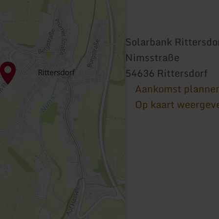
Solarbank Rittersdo
Nimsstraße
54636 Rittersdorf
Aankomst planne
Op kaart weergev