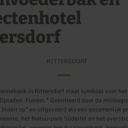
ectenhotel
tersdorf
RITTERSDORF
onnebank in Rittersdorf staat symbool voor het
 Opladen. Floreer." Geïnitieerd door de milieugr
f bloeit op" en uitgevoerd als een gezamenlijk p
eente, het Natuurpark Südeifel en het overst
 Westeifel, verenigt het duurzaamheid, innovati