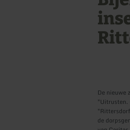
ins
Rit
De nieuwe z
"Uitrusten.
"Rittersdor
de dorpsgem
van Caritas