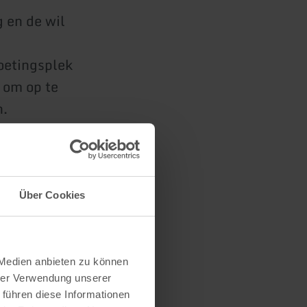
g en de wil
oetingsplek
s om op te
n.
te
andelweg
Über Cookies
 Medien anbieten zu können
hrer Verwendung unserer
 führen diese Informationen