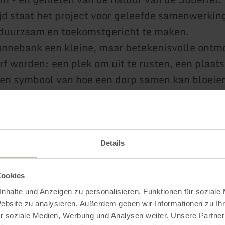
ijd staat het project voor geleefde samenwerkin
duurzaam en toekomstgericht te maken.
onnebank een kleine, maar betekenisvolle ontm
orf worden: een plek om uit te rusten, een plaat
een symbool van hoe een dorp samen kan bloeie
ekers van het Natuurpark Südeifel zijn van har
 om de attracties in Rittersdorf, direct aan de
W
verkennen.
Details
Cookies
nhalte und Anzeigen zu personalisieren, Funktionen für soziale
Impressies
Website zu analysieren. Außerdem geben wir Informationen zu I
r soziale Medien, Werbung und Analysen weiter. Unsere Partner