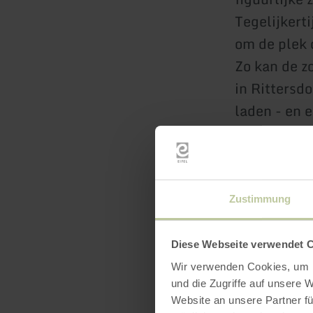
Tegelijkert
om de plek 
Zo kan de z
in Rittersd
laden - en 
Ook de bezo
uitgenodigd
Nr. 79
, te 
Zustimmung
Diese Webseite verwendet 
Wir verwenden Cookies, um I
und die Zugriffe auf unsere 
Website an unsere Partner fü