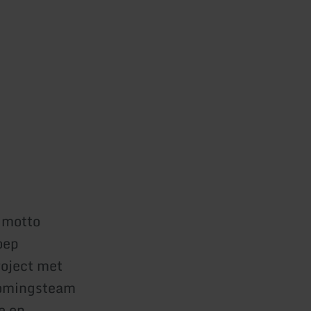
 motto
oep
roject met
romingsteam
e en