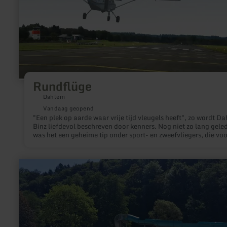
Rundflüge
Dahlem
Vandaag geopend
"Een plek op aarde waar vrije tijd vleugels heeft", zo wordt D
Binz liefdevol beschreven door kenners. Nog niet zo lang gele
was het een geheime tip onder sport- en zweefvliegers, die voo
fascinerende combinatie van fysieke uitdaging en natuurbele
waarderen. Vandaag de dag maakt het naam met zijn voorbee
technische faciliteiten. Routebeschrijving: Snelweg A1, afsla
meer
Blankenheim/Dahlem. Er is een camping direct naast het vl
informatie
over:
openlucht
zwembad
Kyllburg