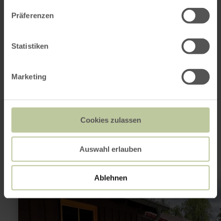
Campingstraße 50
52355 Düren
Präferenzen
(0049) 2421 781033
E-mail
Aankomst plannen
Statistiken
Op kaart weergeven
Marketing
Dit kan ook
Cookies zulassen
interessant zijn
Auswahl erlauben
Ablehnen
meer
informatie
over:
Biber-
Camp