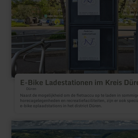
Kreis
Düren
E-Bike Ladestationen im Kreis Dür
Düren
Naast de mogelijkheid om de fietsaccu op te laden in sommig
horecagelegenheden en recreatiefaciliteiten, zijn er ook speci
e-bike oplaadstations in het district Düren.
meer
informatie
over:
Rursee