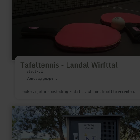
Tafeltennis
-
Landal
Wirfttal
Tafeltennis - Landal Wirfttal
Stadtkyll
Vandaag geopend
Leuke vrijetijdsbesteding zodat u zich niet hoeft te vervelen.
meer
informatie
over:
E-
Bike
Ladestationen
im