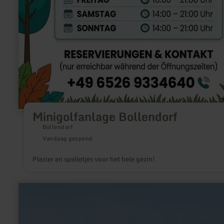
Minigolfanlage Bollendorf
Bollendorf
Vandaag geopend
Plezier en spelletjes voor het hele gezin!
meer
informatie
over:
Natürlich
zu