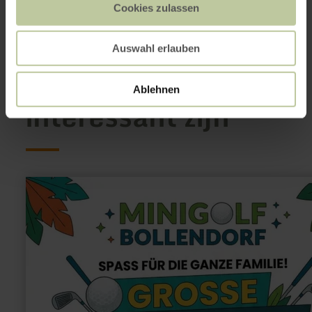
Op kaart weergeven
Cookies zulassen
Auswahl erlauben
Dit kan ook
Ablehnen
interessant zijn
meer
informatie
over:
Minigolfanlage
Bollendorf