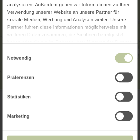
analysieren. Außerdem geben wir Informationen zu Ihrer
Verwendung unserer Website an unsere Partner für
soziale Medien, Werbung und Analysen weiter. Unsere
Partner führen diese Informationen möglicherweise mit
weiteren Daten zusammen, die Sie ihnen bereitgestellt
haben oder die sie im Rahmen Ihrer Nutzung der Dienste
gesammelt haben.
Einwilligungsauswahl
Notwendig
Präferenzen
Kylltalfischer Fließem 1981 e.V.
Statistiken
Bergstraße 12
54636 Fliessem
(0049) 01577 984 50 21
Marketing
E-mail
Website
Aankomst plannen