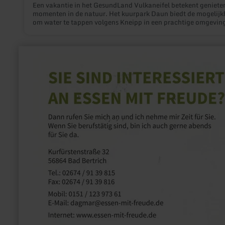
Een vakantie in het GesundLand Vulkaneifel betekent geniete
momenten in de natuur. Het kuurpark Daun biedt de mogelijk
om water te tappen volgens Kneipp in een prachtige omgevin
Laat je lichaam en geest opleven.
meer
informatie
over:
Essen
mit
Freude