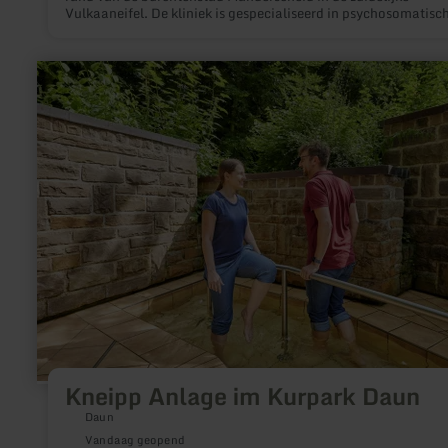
Vulkaaneifel. De kliniek is gespecialiseerd in psychosomatisc
revalidatie.
meer
informatie
over:
Kneipp
Anlage
im
Kurpark
Daun
Kneipp Anlage im Kurpark Daun
Daun
Vandaag geopend