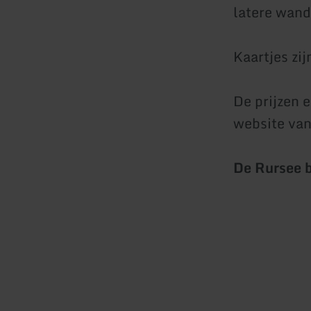
latere wand
Kaartjes zij
De prijzen e
website va
De Rursee b