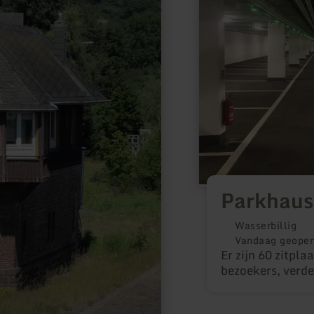
Parkhaus 
Wasserbillig
Vandaag geope
Er zijn 60 zitpl
bezoekers, verde