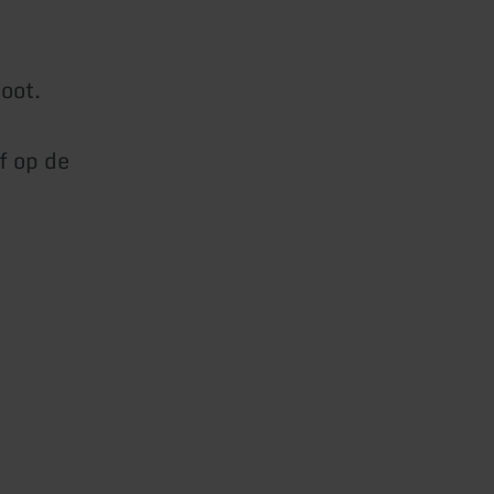
boot.
f op de
.