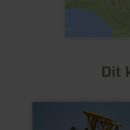
Dit 
meer
informatie
over:
Segelflugplatz
Wershofen