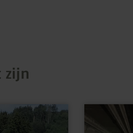
 zijn
meer
informatie
over:
Parkhaus
Wasserbillig