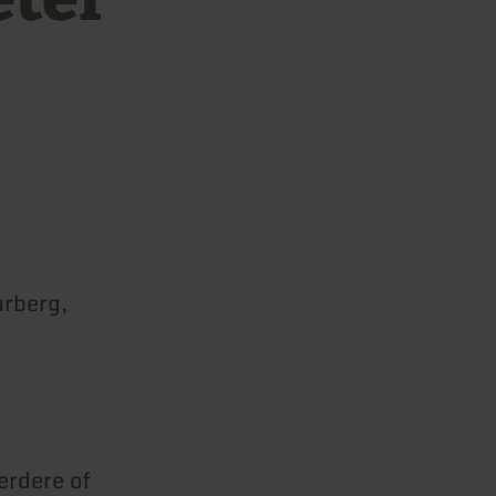
urberg,
erdere of