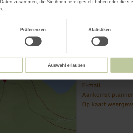
 Daten zusammen, die Sie ihnen bereitgestellt haben oder die s
n.
Präferenzen
Statistiken
Anlegestelle Kerme
Kermeterufer
52396 Heimbach
Auswahl erlauben
+49 2446 479
E-mail
Aankomst planne
Op kaart weergev