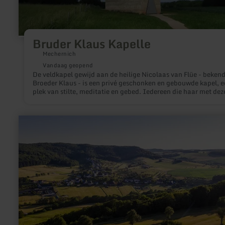
Bruder Klaus Kapelle
Mechernich
Vandaag geopend
De veldkapel gewijd aan de heilige Nicolaas van Flüe - bekend
Broeder Klaus - is een privé geschonken en gebouwde kapel, e
plek van stilte, meditatie en gebed. Iedereen die haar met dez
intentie bezoekt, is van harte welkom. Mogen veel mensen op 
plek een weg naar God vinden!
meer
informatie
over:
Ferschweiler
Plateau