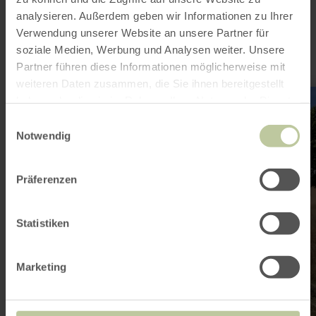
interessant zijn
analysieren. Außerdem geben wir Informationen zu Ihrer
Verwendung unserer Website an unsere Partner für
soziale Medien, Werbung und Analysen weiter. Unsere
Partner führen diese Informationen möglicherweise mit
weiteren Daten zusammen, die Sie ihnen bereitgestellt
meer
haben oder die sie im Rahmen Ihrer Nutzung der Dienste
informatie
over:
gesammelt haben.
Einwilligungsauswahl
Aktiv-
Notwendig
Gesund-
Parcours
Wollmerath
Präferenzen
Statistiken
Marketing