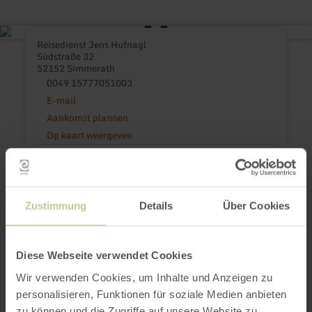
Reisedienst Jens Hufnagl
Südstraße 32
52152 Simmerath
0049 15777051003
E-mail
Aankomst plannen
Op kaart weergeven
Reisedienst Jens Hufnagl
Südstraße 32
52152 Simmerath
0049 15777051003
Zustimmung
Details
Über Cookies
E-mail
Diese Webseite verwendet Cookies
Wir verwenden Cookies, um Inhalte und Anzeigen zu
Dit kan ook
personalisieren, Funktionen für soziale Medien anbieten
zu können und die Zugriffe auf unsere Website zu