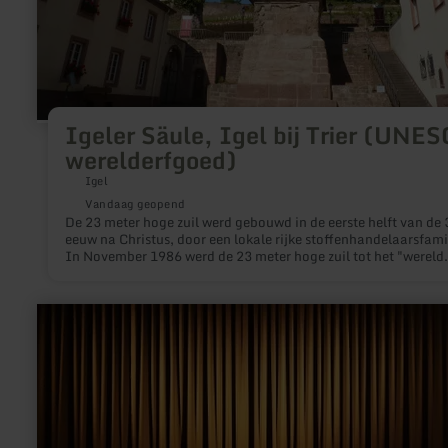
Igeler Säule, Igel bij Trier (UNE
werelderfgoed)
Igel
Vandaag geopend
De 23 meter hoge zuil werd gebouwd in de eerste helft van de 
eeuw na Christus, door een lokale rijke stoffenhandelaarsfamil
In November 1986 werd de 23 meter hoge zuil tot het "wereld
culturele erfgoed" verklaart, omdat het de best bewaarde
Grafsteen ten noorden van de Alpen is.
meer
informatie
over:
Stadttheater
Euskirchen