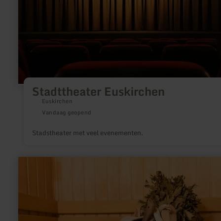
Stadttheater Euskirchen
Euskirchen
Vandaag geopend
Stadstheater met veel evenementen.
meer
informatie
over:
Vulkanhotel
Sauna
-
Steffelberg