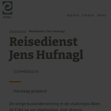
Terug
Ga naar de hoofdinhoud
Ga naar de zoekfunctie
Ga naar de hoofdnavigatie
Ga naar de voettekst
naar
de
startpagina
BOEKEN
ZOEKEN
MENU
Startpagina
Reisedienst Jens Hufnagl
Reisedienst
Jens Hufnagl
SIMMERATH
Vandaag geopend
De enige busonderneming in de stadsregio Aken,
de Eifel en ver daarbuiten, met diverse