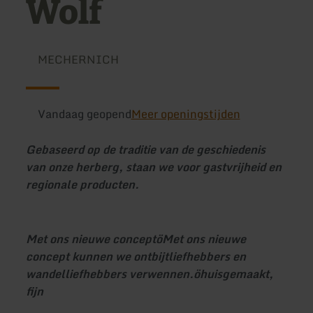
Wolf
MECHERNICH
Vandaag geopend
Meer openingstijden
Gebaseerd op de traditie van de geschiedenis
van onze herberg, staan we voor gastvrijheid en
regionale producten.
Met ons nieuwe concept
ö
Met ons nieuwe
concept kunnen we ontbijtliefhebbers en
wandelliefhebbers verwennen.
ö
huisgemaakt,
fijn