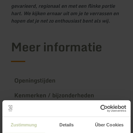
gevarieerd, regionaal en met een flinke portie
hart. We kijken ernaar uit om je te verrassen en
hopen dat je net zo enthousiast bent als wij.
Meer informatie
Openingstijden
Kenmerken / bijzonderheden
Categorieën
Zustimmung
Details
Über Cookies