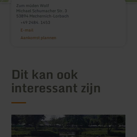
Zum müden Wolf
Michael Schumacher Str. 3
53894 Mechernich-Lorbach
+49 2484. 1453
E-mail
Aankomst plannen
Dit kan ook
interessant zijn
meer
meer
informatie
inform
over:
over:
Camping
Gerol
Igel
-