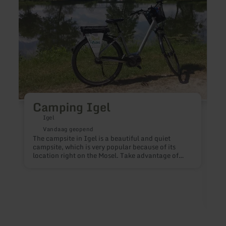
Big
Papa
Burge
&amp
Steak
Camping Igel
Igel
Vandaag geopend
The campsite in Igel is a beautiful and quiet
campsite, which is very popular because of its
location right on the Mosel. Take advantage of
the beautiful surroundings for long walksor
bicycle rides along the river.
http://www.camping-igel.de/camping.html