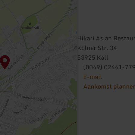
Hikari Asian Restau
Kölner Str. 34
53925 Kall
(0049) 02441-77
E-mail
Aankomst planne