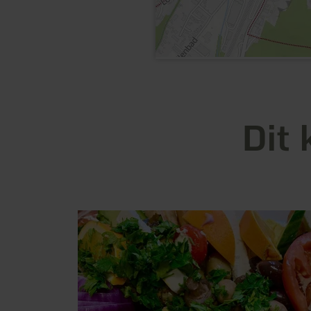
Dit 
meer
informatie
over:
Hotel
Restaurant
"Pfeffermühle"