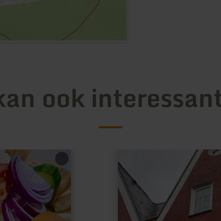
kan ook interessant
meer
informatie
over:
Carpe
Diem
Wittlich