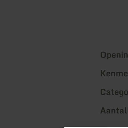
Openin
Kenmer
Catego
Aantal