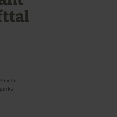
ttal
zza voor
nparks