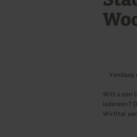
Woo
Vandaag 
Wilt u een l
iedereen? D
Wirfttal aan