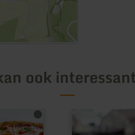
kan ook interessant
meer
informatie
over:
Gerolstein-
Stadtcafé