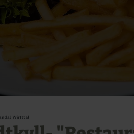
andal Wirfttal
dtkyll- "Restau