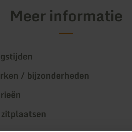
Meer informatie
gstijden
ken / bijzonderheden
rieën
 zitplaatsen