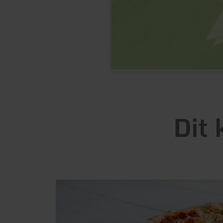
Dit 
meer
informatie
over:
Pinocchio