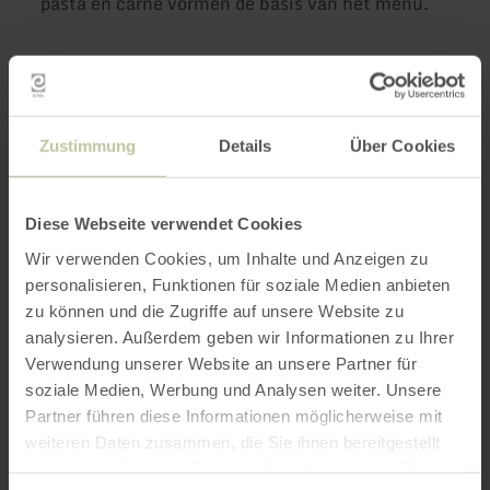
pasta en carne vormen de basis van het menu.
Meer informatie
Zustimmung
Details
Über Cookies
Diese Webseite verwendet Cookies
Openingstijden
Wir verwenden Cookies, um Inhalte und Anzeigen zu
personalisieren, Funktionen für soziale Medien anbieten
Kenmerken / bijzonderheden
zu können und die Zugriffe auf unsere Website zu
analysieren. Außerdem geben wir Informationen zu Ihrer
Categorieën
Verwendung unserer Website an unsere Partner für
soziale Medien, Werbung und Analysen weiter. Unsere
Aantal zitplaatsen
Partner führen diese Informationen möglicherweise mit
weiteren Daten zusammen, die Sie ihnen bereitgestellt
haben oder die sie im Rahmen Ihrer Nutzung der Dienste