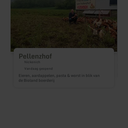
Roten
Haus
Pellenzhof
Nickenich
Vandaag geopend
Eieren, aardappelen, pasta & worst in blik van
de Bioland boerderij
N
p
d
v