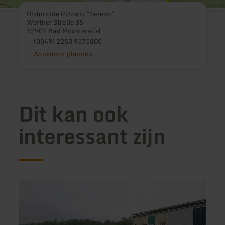
Ristorante Pizzeria "Serena"
Werther Straße 35
53902 Bad Münstereifel
(0049) 2253 9575800
Aankomst plannen
Dit kan ook
interessant zijn
meer
meer
informatie
inform
over:
over:
Pellenzhof
Kondi
Café
Am