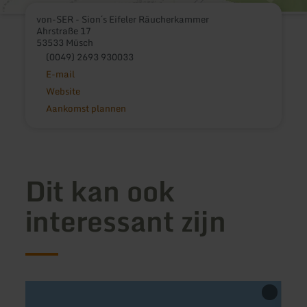
von-SER - Sion´s Eifeler Räucherkammer
Ahrstraße 17
53533 Müsch
(0049) 2693 930033
E-mail
Website
Aankomst plannen
Dit kan ook
interessant zijn
meer
meer
informatie
inform