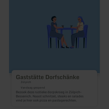
over:
over:
Gaststätte
Café
Dorfschänke
Hause
Gaststätte Dorfschänke
Zülpich
Vandaag geopend
Bezoek deze rustieke dorpskroeg in Zülpich-
Bessenich. Naast schnitzel, steaks en salades
E
vind je hier ook pizza en pastagerechten.
g