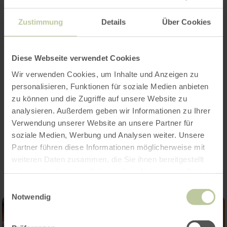
Zustimmung
Details
Über Cookies
Openingstijden
Diese Webseite verwendet Cookies
Kenmerken / bijzonderheden
Wir verwenden Cookies, um Inhalte und Anzeigen zu
personalisieren, Funktionen für soziale Medien anbieten
Categorieën
zu können und die Zugriffe auf unsere Website zu
analysieren. Außerdem geben wir Informationen zu Ihrer
Verwendung unserer Website an unsere Partner für
soziale Medien, Werbung und Analysen weiter. Unsere
Impressies
Partner führen diese Informationen möglicherweise mit
weiteren Daten zusammen, die Sie ihnen bereitgestellt
haben oder die sie im Rahmen Ihrer Nutzung der Dienste
gesammelt haben.
Einwilligungsauswahl
Notwendig