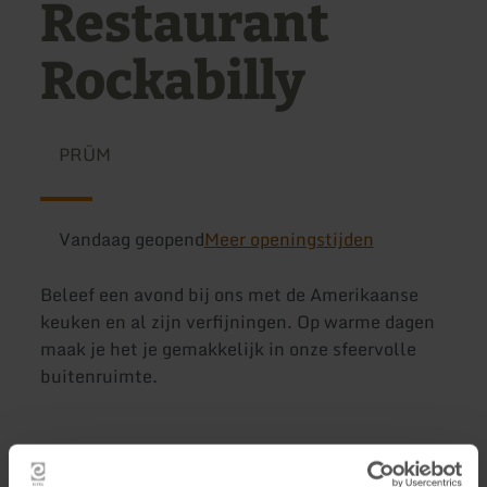
Restaurant
Rockabilly
PRÜM
Vandaag geopend
Meer openingstijden
Beleef een avond bij ons met de Amerikaanse
keuken en al zijn verfijningen. Op warme dagen
maak je het je gemakkelijk in onze sfeervolle
buitenruimte.
Meer informatie