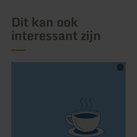
Dit kan ook
interessant zijn
meer
meer
informatie
inform
over:
over:
Café
Gerol
Elan
-
Due
Amic