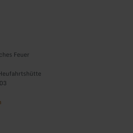
ches Feuer
Heufahrtshütte
803
n