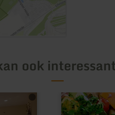
kan ook interessant
meer
informatie
over:
Gasthaus
Bonn