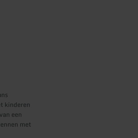
ons
et kinderen
 van een
rwennen met