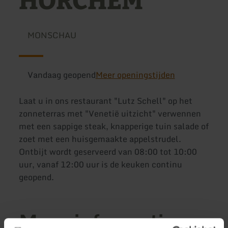
HORCHEM
MONSCHAU
Vandaag geopend
Meer openingstijden
Laat u in ons restaurant "Lutz Schell" op het
zonneterras met "Venetië uitzicht" verwennen
met een sappige steak, knapperige tuin salade of
zoet met een huisgemaakte appelstrudel.
Ontbijt wordt geserveerd van 08:00 tot 10:00
uur, vanaf 12:00 uur is de keuken continu
geopend.
Meer informatie