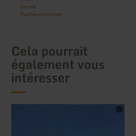
Site web
Planifier votre arrivée
Cela pourrait
également vous
intéresser
en
en
savoir
savoir
plus
plus
sur
sur
:
:
Penny
Café
Lane
Bäcke