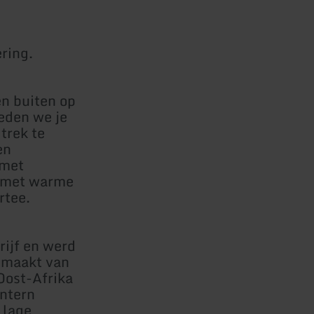
ring.
n buiten op
eden we je
trek te
en
 met
n met warme
rtee.
rijf en werd
emaakt van
Oost-Afrika
intern
 lage