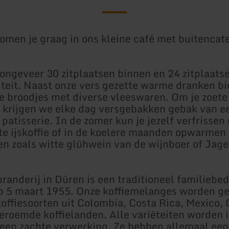
men je graag in ons kleine café met buitencate
ngeveer 30 zitplaatsen binnen en 24 zitplaatse
iteit. Naast onze vers gezette warme dranken bi
e broodjes met diverse vleeswaren. Om je zoete 
 krijgen we elke dag versgebakken gebak van e
 patisserie. In de zomer kun je jezelf verfrissen
e ijskoffie of in de koelere maanden opwarme
ten zoals witte glühwein van de wijnboer of Jage
randerij in Düren is een traditioneel familiebed
p 5 maart 1955. Onze koffiemelanges worden g
koffiesoorten uit Colombia, Costa Rica, Mexico, 
eroemde koffielanden. Alle variëteiten worden 
 een zachte verwerking. Ze hebben allemaal een