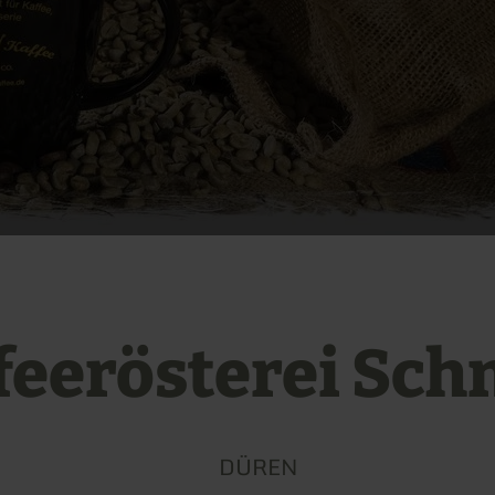
feerösterei Sch
DÜREN