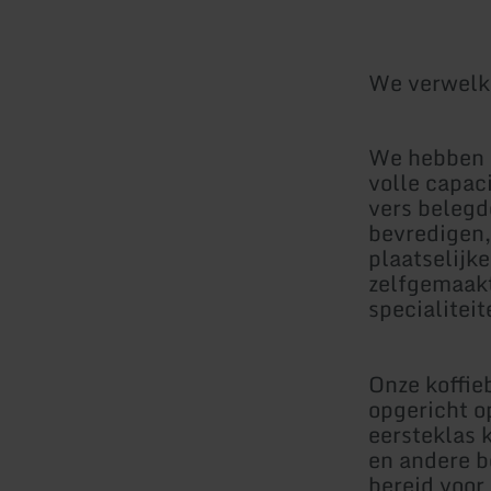
We verwelko
We hebben o
volle capac
vers belegd
bevredigen,
plaatselijke
zelfgemaakt
specialitei
Onze koffieb
opgericht o
eersteklas 
en andere b
bereid voor